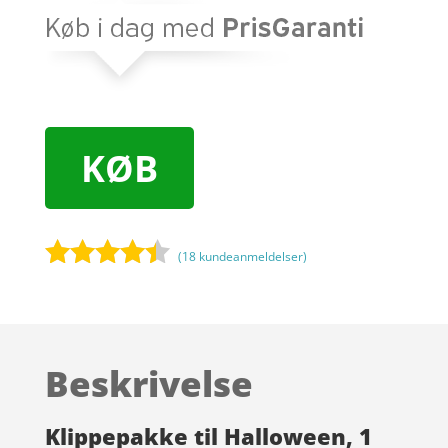
KØB
(
18
kundeanmeldelser)
Bedømt
som
4.3
ud af 5
baseret
Beskrivelse
på
kundebedø
mmelser
Klippepakke til Halloween, 1