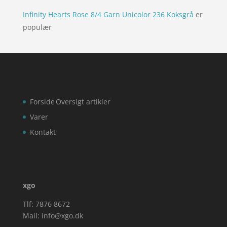
Infinity Hearts Rose 8/4 Garn Unicolor 236 Koksgrå
er
populær
Forside
Oversigt artikler
Varer
Kontakt
xgo
Tlf: 7876 8672
Mail:
info@xgo.dk