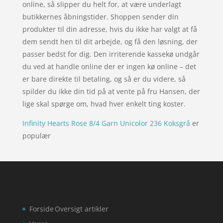
online, så slipper du helt for, at være underlagt
butikkernes åbningstider. Shoppen sender din
produkter til din adresse, hvis du ikke har valgt at få
dem sendt hen til dit arbejde, og få den løsning, der
passer bedst for dig. Den irriterende kassekø undgår
du ved at handle online der er ingen kø online – det
er bare direkte til betaling, og så er du videre, så
spilder du ikke din tid på at vente på fru Hansen, der
lige skal spørge om, hvad hver enkelt ting koster.
Infinity Hearts Rose 8/4 Garn Unicolor 236 Koksgrå
er
populær
Forside
Oversigt artikler