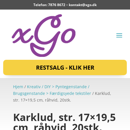
Telefon: 7876 8672 –
kontakt@xgo.dk
RESTSALG - KLIK HER
Hjem
/
Kreativ / DIY > Pyntegenstande /
Brugsgenstande > Færdigsyede tekstiler
/ Karklud,
str. 17×19,5 cm, råhvid, 20stk.
Karklud, str. 17×19,5
cm, råhvid, 20stk.