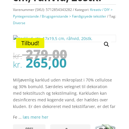
Varenummer (SKU):
5712854343282
Kategori:
Kreativ / DIY >
Pyntegenstande / Brugsgenstande > Færdigsyede tekstiler
Tag:
Diverse
Tilbud!
Den
279,00
kr.
oprindel
Den
265,00
pris
kr.
aktuelle
var:
pris
kr. 279,00
er:
Miljøvenlig karklud uden mikroplast i 70% cellulose
kr. 265,00
og 30% bomuld. Særdeles velegnet til dekoration
med tekstiltusch og tekstilmaling. Karkluden kan
desinficeres med kogende vand, der hældes over
kluden. Er den dekoreret med tekstilfarver, er det far
Fe …
læs mere her