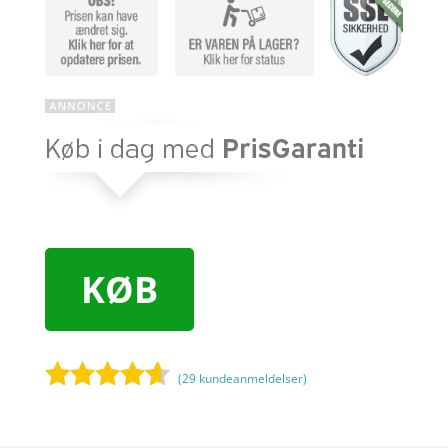
KØB
(
29
kundeanmeldelser)
Bedømt
som
4.5