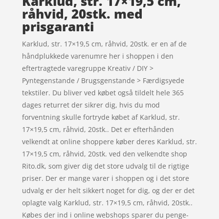
Karklud, str. 17×19,5 cm,
råhvid, 20stk. med
prisgaranti
Karklud, str. 17×19,5 cm, råhvid, 20stk. er en af de
håndplukkede varenumre her i shoppen i den
eftertragtede varegruppe Kreativ / DIY >
Pyntegenstande / Brugsgenstande > Færdigsyede
tekstiler. Du bliver ved købet også tildelt hele 365
dages returret der sikrer dig, hvis du mod
forventning skulle fortryde købet af Karklud, str.
17×19,5 cm, råhvid, 20stk.. Det er efterhånden
velkendt at online shoppere køber deres Karklud, str.
17×19,5 cm, råhvid, 20stk. ved den velkendte shop
Rito.dk, som giver dig det store udvalg til de rigtige
priser. Der er mange varer i shoppen og i det store
udvalg er der helt sikkert noget for dig, og der er det
oplagte valg Karklud, str. 17×19,5 cm, råhvid, 20stk..
Købes der ind i online webshops sparer du penge-