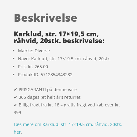
ud af 5
baseret
Beskrivelse
på
kundebedø
mmelser
Karklud, str. 17×19,5 cm,
råhvid, 20stk. beskrivelse:
Mærke: Diverse
Navn: Karklud, str. 17×19,5 cm, råhvid, 20stk.
Pris: kr. 265.00
ProduktID: 5712854343282
✔ PRISGARANTI på denne vare
✔ 365 dages (et helt år!) returret
✔ Billig fragt fra kr. 18 – gratis fragt ved køb over kr.
399
Læs mere om Karklud, str. 17×19,5 cm, råhvid, 20stk.
her
.