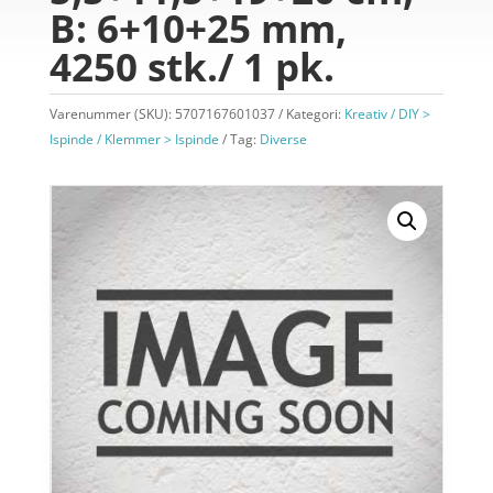
B: 6+10+25 mm,
4250 stk./ 1 pk.
Varenummer (SKU):
5707167601037
Kategori:
Kreativ / DIY >
Ispinde / Klemmer > Ispinde
Tag:
Diverse