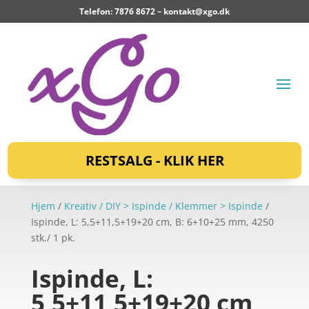
Telefon: 7876 8672 –
kontakt@xgo.dk
RESTSALG - KLIK HER
Hjem
/
Kreativ / DIY > Ispinde / Klemmer > Ispinde
/
Ispinde, L: 5,5+11,5+19+20 cm, B: 6+10+25 mm, 4250
stk./ 1 pk.
Ispinde, L:
5,5+11,5+19+20 cm,