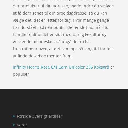
din produkter til din adresse, medmindre du vælger
at få dem sendt til din arbejdsadresse, så du kan
vælge det, det er lettes for dig. Hvor mange gange
har du stået i kø i en butik – det er slut nu, når du
handler online det er slut med dårlig køkultur og
vrissende mennesker, så ungå de trælse
frustrationer over, at det kan tage så lang tid for folk
at finde de sidste mønter frem.
Infinity Hearts Rose 8/4 Garn Unicolor 236 Koksgrå
er
populær
Forside
Oversigt artikler
Varer