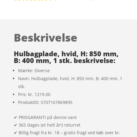
Bedømt
som
5
ud
af 5
baseret på
Beskrivelse
kundebedøm
melser
Hulbagplade, hvid, H: 850 mm,
B: 400 mm, 1 stk. beskrivelse:
Mærke: Diverse
Navn: Hulbagplade, hvid, H: 850 mm, B: 400 mm, 1
stk.
Pris: kr. 1219.00
ProduktID: 5707167869895
✔ PRISGARANTI på denne vare
✔ 365 dages (et helt år!) returret
✔ Billig fragt fra kr. 18 – gratis fragt ved køb over kr.