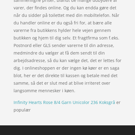
sammenligne priser, blandt de mange udbydere af
varer, der findes online. Og du kan endda gøre det
når du sidder på toilettet med din mobiltelefon. Når
du handler online er du også fri for, at bære alle
varerne fra butikkens hylder hele vejen gennem
butikken og hjem til dig selv. Et fragtfirma som f.eks.
Postnord eller GLS sender varerne til din adresse,
medmindre du vælger at få dem sendt til din
arbejdsadresse, så du kan vælge det, det er lettes for
dig. I onlineshoppen er der ingen kø køer er en saga
blot, her er det direkte til kassen og betale med det
samme, så det er slut med at blive irriteret over
langsomme mennesker i køen.
Infinity Hearts Rose 8/4 Garn Unicolor 236 Koksgrå
er
populær