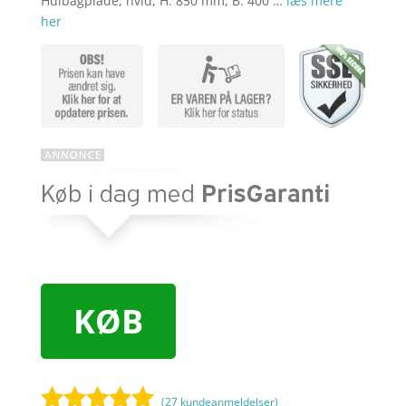
Hulbagplade, hvid, H: 850 mm, B: 400 …
læs mere
her
KØB
(
27
kundeanmeldelser)