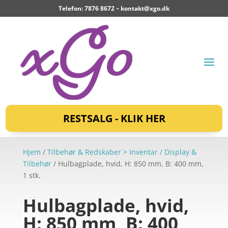
Telefon: 7876 8672 –
kontakt@xgo.dk
RESTSALG - KLIK HER
Hjem
/
Tilbehør & Redskaber > Inventar / Display &
Tilbehør
/ Hulbagplade, hvid, H: 850 mm, B: 400 mm,
1 stk.
Hulbagplade, hvid,
H: 850 mm, B: 400