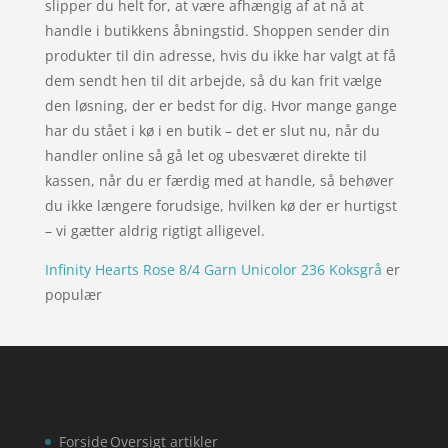
slipper du helt for, at være afhængig af at nå at
handle i butikkens åbningstid. Shoppen sender din
produkter til din adresse, hvis du ikke har valgt at få
dem sendt hen til dit arbejde, så du kan frit vælge
den løsning, der er bedst for dig. Hvor mange gange
har du stået i kø i en butik – det er slut nu, når du
handler online så gå let og ubesværet direkte til
kassen, når du er færdig med at handle, så behøver
du ikke længere forudsige, hvilken kø der er hurtigst
– vi gætter aldrig rigtigt alligevel.
Infinity Hearts Rose 8/4 Garn Unicolor 236 Koksgrå
er
populær
Forside
Oversigt artikler