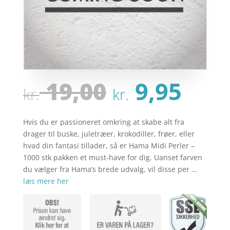
Den
Den
19,00
9,95
kr.
kr.
oprindeli
akt
pris
pris
var:
er:
Hvis du er passioneret omkring at skabe alt fra
kr. 19,00.
kr. 
drager til buske, juletræer, krokodiller, frøer, eller
hvad din fantasi tillader, så er Hama Midi Perler –
1000 stk pakken et must-have for dig. Uanset farven
du vælger fra Hama’s brede udvalg, vil disse per …
læs mere her