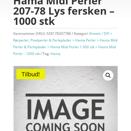
Hama Midi Perler
207-78 Lys fersken –
1000 stk
Varenummer (SKU):
028178207786
Kategori:
Kreativ / DIY >
Rørperler, Pixelperler & Perleplader > Hama Perler > Hama Midi
Perler & Perleplader > Hama Midi Perler 1.000 stk > Hama Midi
Perler - 1000 stk
Tag:
Hama
Tilbud!