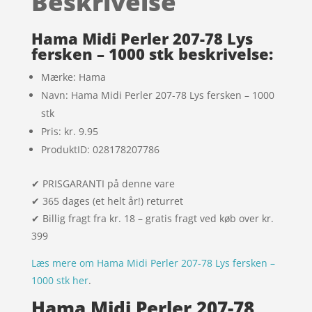
Beskrivelse
på
kundebedø
mmelser
Hama Midi Perler 207-78 Lys
fersken – 1000 stk beskrivelse:
Mærke: Hama
Navn: Hama Midi Perler 207-78 Lys fersken – 1000
stk
Pris: kr. 9.95
ProduktID: 028178207786
✔ PRISGARANTI på denne vare
✔ 365 dages (et helt år!) returret
✔ Billig fragt fra kr. 18 – gratis fragt ved køb over kr.
399
Læs mere om Hama Midi Perler 207-78 Lys fersken –
1000 stk her
.
Hama Midi Perler 207-78