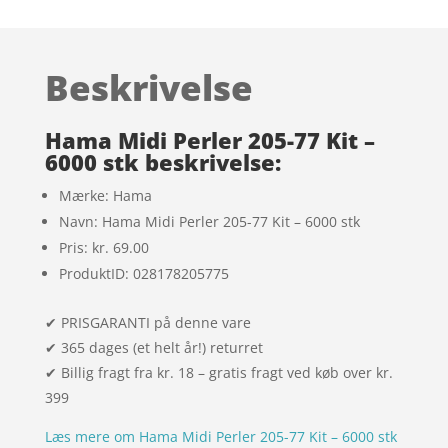
som
4.8
ud af 5
baseret på
Beskrivelse
kundebedø
mmelser
Hama Midi Perler 205-77 Kit –
6000 stk beskrivelse:
Mærke: Hama
Navn: Hama Midi Perler 205-77 Kit – 6000 stk
Pris: kr. 69.00
ProduktID: 028178205775
✔ PRISGARANTI på denne vare
✔ 365 dages (et helt år!) returret
✔ Billig fragt fra kr. 18 – gratis fragt ved køb over kr.
399
Læs mere om Hama Midi Perler 205-77 Kit – 6000 stk