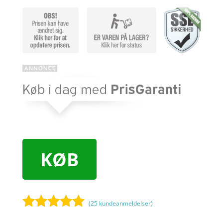
KØB
(
25
kundeanmeldelser)
Bedømt