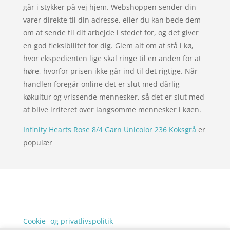
går i stykker på vej hjem. Webshoppen sender din
varer direkte til din adresse, eller du kan bede dem
om at sende til dit arbejde i stedet for, og det giver
en god fleksibilitet for dig. Glem alt om at stå i kø,
hvor ekspedienten lige skal ringe til en anden for at
høre, hvorfor prisen ikke går ind til det rigtige. Når
handlen foregår online det er slut med dårlig
køkultur og vrissende mennesker, så det er slut med
at blive irriteret over langsomme mennesker i køen.
Infinity Hearts Rose 8/4 Garn Unicolor 236 Koksgrå
er
populær
Forside
Oversigt artikler
xgo
Varer
Tlf: 7876 8672
Kontakt
Mail:
info@xgo.dk
Cookie- og privatlivspolitik