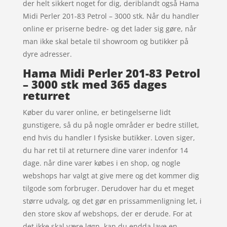
der helt sikkert noget for dig, deriblandt også Hama
Midi Perler 201-83 Petrol – 3000 stk. Når du handler
online er priserne bedre- og det lader sig gøre, når
man ikke skal betale til showroom og butikker på
dyre adresser.
Hama Midi Perler 201-83 Petrol
– 3000 stk med 365 dages
returret
Køber du varer online, er betingelserne lidt
gunstigere, så du på nogle områder er bedre stillet,
end hvis du handler I fysiske butikker. Loven siger,
du har ret til at returnere dine varer indenfor 14
dage. når dine varer købes i en shop, og nogle
webshops har valgt at give mere og det kommer dig
tilgode som forbruger. Derudover har du et meget
større udvalg, og det gør en prissammenligning let, i
den store skov af webshops, der er derude. For at
det ikke skal være løgn, kan du endda lave en