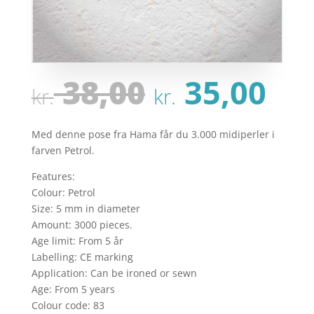
Den
De
38,00
35,00
kr.
kr.
oprindeli
ak
pris
pri
var:
er:
Med denne pose fra Hama får du 3.000 midiperler i
kr. 38,00.
kr.
farven Petrol.
Features:
Colour: Petrol
Size: 5 mm in diameter
Amount: 3000 pieces.
Age limit: From 5 år
Labelling: CE marking
Application: Can be ironed or sewn
Age: From 5 years
Colour code: 83