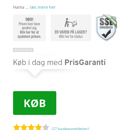
Hama …
læs mere her
KØB
(
27
kundeanmeldelser)