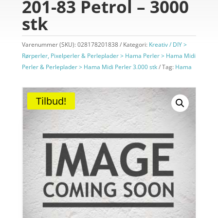
201-83 Petrol – 3000
stk
Varenummer (SKU):
028178201838
Kategori:
Kreativ / DIY >
Rørperler, Pixelperler & Perleplader > Hama Perler > Hama Midi
Perler & Perleplader > Hama Midi Perler 3.000 stk
Tag:
Hama
Tilbud!