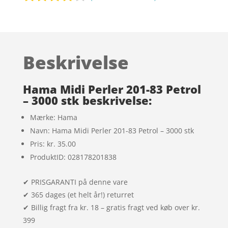
Bedømt
som
3.7
ud
af 5
Beskrivelse
baseret
på
kundebed
Hama Midi Perler 201-83 Petrol
ømmels
– 3000 stk beskrivelse:
er
Mærke: Hama
Navn: Hama Midi Perler 201-83 Petrol – 3000 stk
Pris: kr. 35.00
ProduktID: 028178201838
✔ PRISGARANTI på denne vare
✔ 365 dages (et helt år!) returret
✔ Billig fragt fra kr. 18 – gratis fragt ved køb over kr.
399