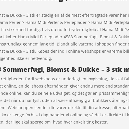
 & Dukke – 3 stk er stadig en af de mest eftertragtede varer her
> Hama Perler > Hama Midi Perler & Perleplader > Hama Midi Perlep
 fin sikkerhed for dig, hvis du nu fortryder dig køb af Hama Midi
nmark køber Hama Midi Perleplader 4583 Sommerfugl, Blomst & Dukke
ensgrundlag gennem lang tid. Blandt alle varerne i shoppen finder d
 & Dukke – 3 stk. Købes der ind i online webshops er varerne bill
iggenhed ikke er nødvendig.
 Sommerfugl, Blomst & Dukke – 3 stk m
 rettigheder, fordi webshops er underlagt en lovgivning, de skal følg
bt online, en del shops efterhånden giver endnu mere end standard
nde online, kan du se hele udvalget, og det gør en prissammenligni
re det når du har lyst, uden at være afhængig af butikkers åbningst
m. Webshoppen sender din varer direkte til din adresse, alternativ
å i kø er længe forbi – i dag handler vi online og så det er direkte t
en, der lige skal spørge om, hvad hver enkelt ting koster.