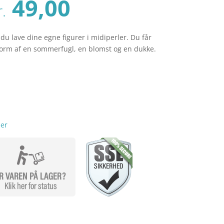
Den
Den
49,00
r.
oprindelige
aktuelle
pris
pris
var:
er:
u lave dine egne figurer i midiperler. Du får
r. 59,00.
kr. 49,00.
i form af en sommerfugl, en blomst og en dukke.
er