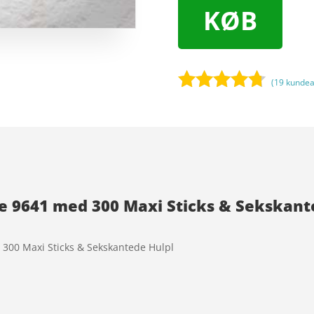
KØB
(
19
kundea
Bedømt
som
4.6
ud af 5
baseret
på
kundebedø
 9641 med 300 Maxi Sticks & Sekskante
mmelser
300 Maxi Sticks & Sekskantede Hulpl