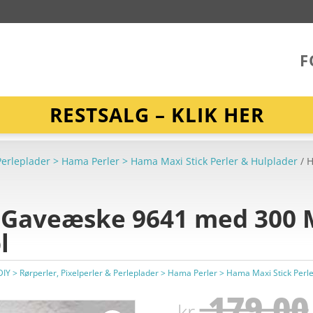
F
RESTSALG – KLIK HER
& Perleplader > Hama Perler > Hama Maxi Stick Perler & Hulplader
/ 
 Gaveæske 9641 med 300 M
l
 DIY > Rørperler, Pixelperler & Perleplader > Hama Perler > Hama Maxi Stick Perl
179,00
kr.