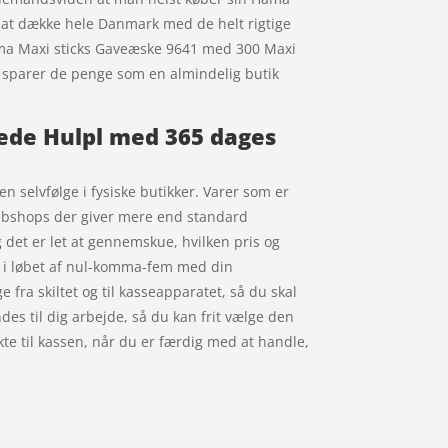
 at dække hele Danmark med de helt rigtige
Hama Maxi sticks Gaveæske 9641 med 300 Maxi
n sparer de penge som en almindelig butik
ede Hulpl med 365 dages
n selvfølge i fysiske butikker. Varer som er
 webshops der giver mere end standard
 det er let at gennemskue, hvilken pris og
t i løbet af nul-komma-fem med din
e fra skiltet og til kasseapparatet, så du skal
des til dig arbejde, så du kan frit vælge den
kte til kassen, når du er færdig med at handle,