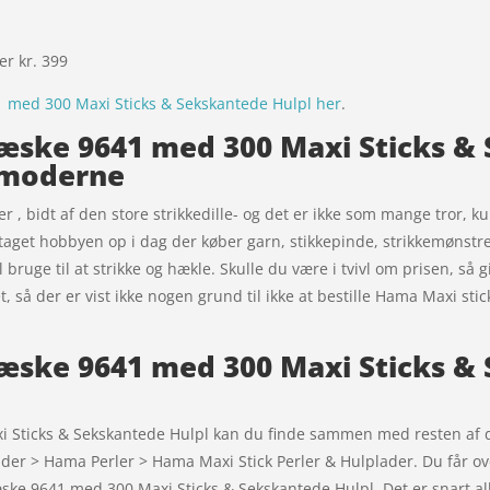
ver kr. 399
med 300 Maxi Sticks & Sekskantede Hulpl her
.
ske 9641 med 300 Maxi Sticks & 
t moderne
er , bidt af den store strikkedille- og det er ikke som mange tror, ku
aget hobbyen op i dag der køber garn, stikkepinde, strikkemønstre 
al bruge til at strikke og hækle. Skulle du være i tvivl om prisen, så 
t, så der er vist ikke nogen grund til ikke at bestille Hama Maxi s
æske 9641 med 300 Maxi Sticks &
Sticks & Sekskantede Hulpl kan du finde sammen med resten af de
plader > Hama Perler > Hama Maxi Stick Perler & Hulplader. Du får ov
æske 9641 med 300 Maxi Sticks & Sekskantede Hulpl. Det er snart 