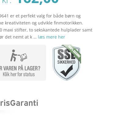
oprindelige
aktuelle
pris
pris
var:
er:
41 er et perfekt valg for både børn og
kr. 179,00.
kr. 162,00.
e kreativiteten og udvikle finmotorikken.
 maxi stifter, to sekskantede hulplader samt
ør det nemt at k …
læs mere her