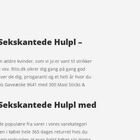
Sekskantede Hulpl –
n ældre kvinder, som vi jo er vant til strikker
osv. Rito.dk sikrer dig gang på gang god
giver de dig, prisgaranti og et helt år hvor du
ticks Gaveæske 9641 med 300 Maxi Sticks &
 Sekskantede Hulpl med
 populære fra varer i vores varekategori
en i købet hele 365 dages returret hvis du
allemandsviden at man helst køber sin Hama