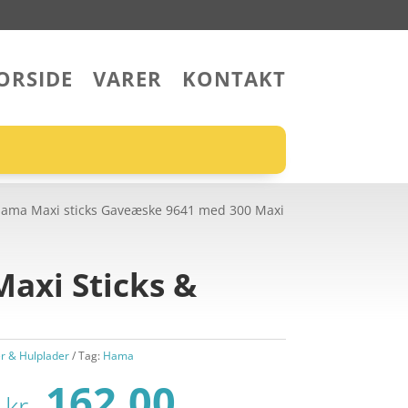
ORSIDE
VARER
KONTAKT
Hama Maxi sticks Gaveæske 9641 med 300 Maxi
axi Sticks &
er & Hulplader
Tag:
Hama
Den
Den
162,00
kr.