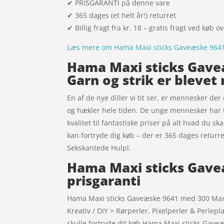
✔ PRISGARANTI på denne vare
✔ 365 dages (et helt år!) returret
✔ Billig fragt fra kr. 18 – gratis fragt ved køb o
Læs mere om Hama Maxi sticks Gaveæske 9641 
Hama Maxi sticks Gaveæ
Garn og strik er bleve
En af de nye diller vi tit ser, er mennesker der 
og hækler hele tiden. De unge mennesker har t
kvalitet til fantastiske priser på alt hvad du sk
kan fortryde dig køb – der er 365 dages returre
Sekskantede Hulpl.
Hama Maxi sticks Gave
prisgaranti
Hama Maxi sticks Gaveæske 9641 med 300 Maxi 
Kreativ / DIY > Rørperler, Pixelperler & Perle
skulle fortryde dit køb Hama Maxi sticks Gave