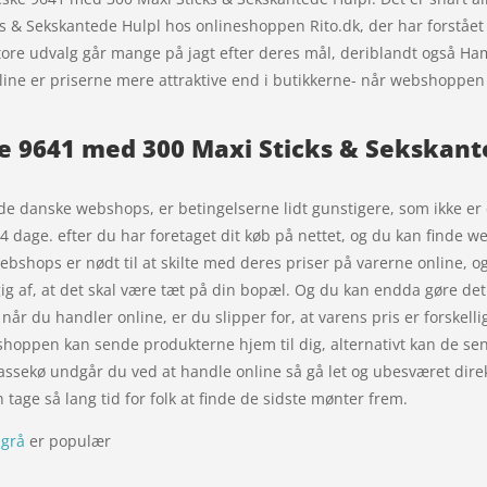
s & Sekskantede Hulpl hos onlineshoppen Rito.dk, der har forstået
store udvalg går mange på jagt efter deres mål, deriblandt også 
line er priserne mere attraktive end i butikkerne- når webshoppe
 9641 med 300 Maxi Sticks & Sekskant
de danske webshops, er betingelserne lidt gunstigere, som ikke er e
14 dage. efter du har foretaget dit køb på nettet, og du kan finde
ebshops er nødt til at skilte med deres priser på varerne online, og
ig af, at det skal være tæt på din bopæl. Og du kan endda gøre de
når du handler online, er du slipper for, at varens pris er forskellig
ebshoppen kan sende produkterne hjem til dig, alternativt kan de sen
 kassekø undgår du ved at handle online så gå let og ubesværet dire
 tage så lang tid for folk at finde de sidste mønter frem.
sgrå
er populær