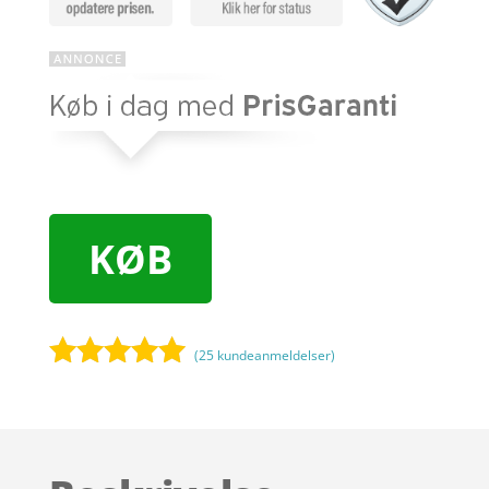
KØB
(
25
kundeanmeldelser)
Bedømt
som
5
ud
af 5
baseret på