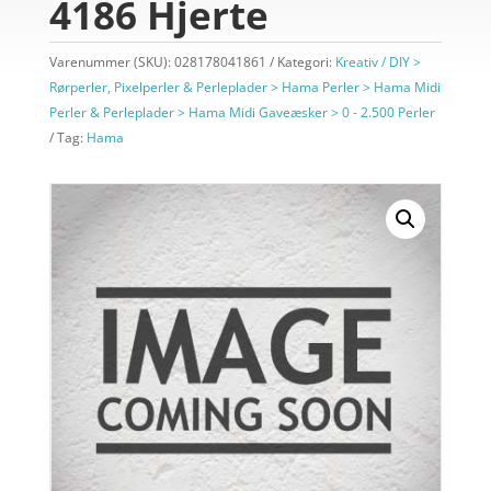
4186 Hjerte
Varenummer (SKU):
028178041861
Kategori:
Kreativ / DIY >
Rørperler, Pixelperler & Perleplader > Hama Perler > Hama Midi
Perler & Perleplader > Hama Midi Gaveæsker > 0 - 2.500 Perler
Tag:
Hama