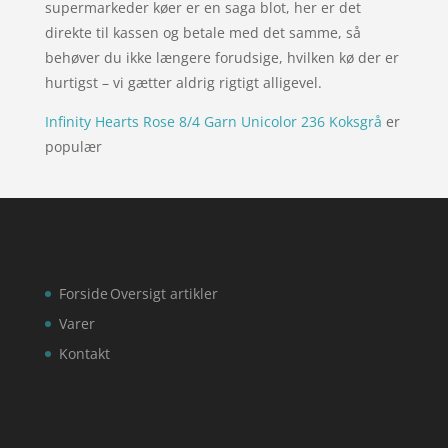
supermarkeder køer er en saga blot, her er det
direkte til kassen og betale med det samme, så
behøver du ikke længere forudsige, hvilken kø der er
hurtigst – vi gætter aldrig rigtigt alligevel.
Infinity Hearts Rose 8/4 Garn Unicolor 236 Koksgrå
er
populær
Forside
Oversigt artikler
Varer
Kontakt