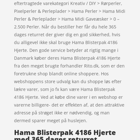
eftertragtede varekategori Kreativ / DIY > Rørperler,
Pixelperler & Perleplader > Hama Perler > Hama Midi
Perler & Perleplader > Hama Midi Gaveæsker > 0 –
2.500 Perler. Når du bestiller her får du hele 365
dages returret der giver dig en god sikkerhed, hvis
du alligevel ikke skal bruge Hama Blisterpak 4186
Hjerte. Den gode service betyder at rigtig mange i
Danmark køber deres Hama Blisterpak 4186 Hjerte
fra den meget brugte forhandler Rito.dk, som er den
foretrukne shop blandt online shoppere. Hos
webshoppens store udvalg kan du shoppe løs efter
lækre varer, som jo fx kan være Hama Blisterpak
4186 Hjerte. Ved at købe dine varer i en webshop er
varerne billigere- det er effekten af, at den attraktive
adresse på strøget ikke er nødvendig, og man
dermed sparer meget på huslejen.
Hama Blisterpak 4186 Hjerte
med 365 dages returret