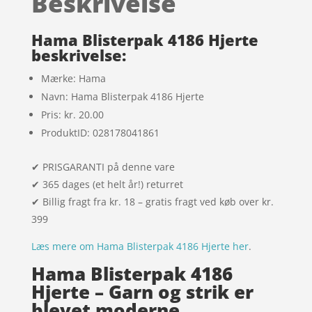
Beskrivelse
kundebedøm
melser
Hama Blisterpak 4186 Hjerte
beskrivelse:
Mærke: Hama
Navn: Hama Blisterpak 4186 Hjerte
Pris: kr. 20.00
ProduktID: 028178041861
✔ PRISGARANTI på denne vare
✔ 365 dages (et helt år!) returret
✔ Billig fragt fra kr. 18 – gratis fragt ved køb over kr.
399
Læs mere om Hama Blisterpak 4186 Hjerte her
.
Hama Blisterpak 4186
Hjerte – Garn og strik er
blevet moderne