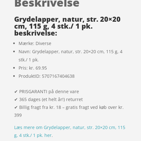
Beskrivelse
på
kundebedø
mmelser
Grydelapper, natur, str. 20×20
cm, 115 g, 4 stk./ 1 pk.
beskrivelse:
Mærke: Diverse
Navn: Grydelapper, natur, str. 20×20 cm, 115 g, 4
stk./ 1 pk.
Pris: kr. 69.95
ProduktID: 5707167404638
✔ PRISGARANTI på denne vare
✔ 365 dages (et helt år!) returret
✔ Billig fragt fra kr. 18 – gratis fragt ved køb over kr.
399
Læs mere om Grydelapper, natur, str. 20×20 cm, 115
g, 4 stk./ 1 pk. her
.