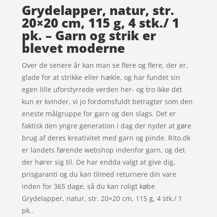
Grydelapper, natur, str.
20×20 cm, 115 g, 4 stk./ 1
pk. – Garn og strik er
blevet moderne
Over de senere år kan man se flere og flere, der er,
glade for at strikke eller hækle, og har fundet sin
egen lille uforstyrrede verden her- og tro ikke det
kun er kvinder, vi jo fordomsfuldt betragter som den
eneste målgruppe for garn og den slags. Det er
faktisk den yngre generation i dag der nyder at gøre
brug af deres kreativitet med garn og pinde. Rito.dk
er landets førende webshop indenfor garn, og det
der hører sig til. De har endda valgt at give dig,
prisgaranti og du kan tilmed returnere din vare
inden for 365 dage, så du kan roligt købe
Grydelapper, natur, str. 20×20 cm, 115 g, 4 stk./ 1
pk..