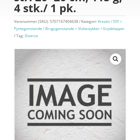
4 stk./ 1 pk.
Varenummer (SKU):
5707167404638
Kategori:
Kreativ / DIY >
Pyntegenstande / Brugsgenstande > Viskestykker / Grydelapper
Tag:
Diverse