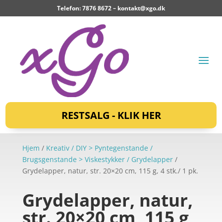
Telefon: 7876 8672 –
kontakt@xgo.dk
RESTSALG - KLIK HER
Hjem
/
Kreativ / DIY > Pyntegenstande /
Brugsgenstande > Viskestykker / Grydelapper
/
Grydelapper, natur, str. 20×20 cm, 115 g, 4 stk./ 1 pk.
Grydelapper, natur,
str. 20×20 cm, 115 g,