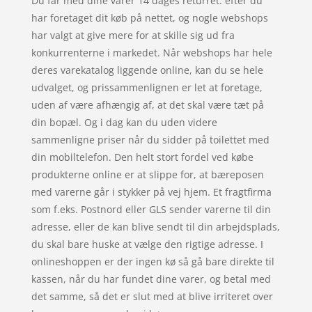
Du får med dine varer 14 dages returret. efter du
har foretaget dit køb på nettet, og nogle webshops
har valgt at give mere for at skille sig ud fra
konkurrenterne i markedet. Når webshops har hele
deres varekatalog liggende online, kan du se hele
udvalget, og prissammenlignen er let at foretage,
uden af være afhængig af, at det skal være tæt på
din bopæl. Og i dag kan du uden videre
sammenligne priser når du sidder på toilettet med
din mobiltelefon. Den helt stort fordel ved købe
produkterne online er at slippe for, at bæreposen
med varerne går i stykker på vej hjem. Et fragtfirma
som f.eks. Postnord eller GLS sender varerne til din
adresse, eller de kan blive sendt til din arbejdsplads,
du skal bare huske at vælge den rigtige adresse. I
onlineshoppen er der ingen kø så gå bare direkte til
kassen, når du har fundet dine varer, og betal med
det samme, så det er slut med at blive irriteret over