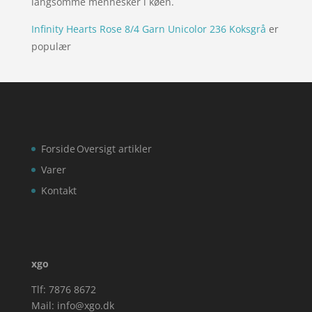
langsomme mennesker i køen.
Infinity Hearts Rose 8/4 Garn Unicolor 236 Koksgrå
er
populær
Forside
Oversigt artikler
Varer
Kontakt
xgo
Tlf: 7876 8672
Mail:
info@xgo.dk