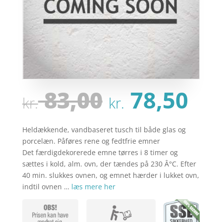
Den
De
83,00
78,50
kr.
kr.
oprindeli
ak
pris
pri
var:
er:
Heldækkende, vandbaseret tusch til både glas og
kr. 83,00.
kr.
porcelæn. Påføres rene og fedtfrie emner
Det færdigdekorerede emne tørres i 8 timer og
sættes i kold, alm. ovn, der tændes på 230 Â°C. Efter
40 min. slukkes ovnen, og emnet hærder i lukket ovn,
indtil ovnen …
læs mere her