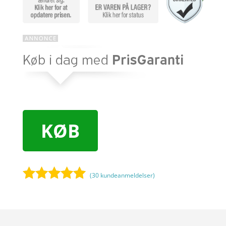
KØB
(
30
kundeanmeldelser)
Bedømt
som
5
ud
af 5