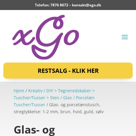
Telefon: 7876 8672 –
kontakt@xgo.dk
RESTSALG - KLIK HER
Hjem
/
Kreativ / DIY > Tegneredskaber >
Tuscher/Tusser > Sten / Glas / Porcelæn
Tuscher/Tusser
/ Glas- og porcelænstusch,
stregtykkelse: 1-2 mm, brun, hvid, guld, sølv
Glas- og