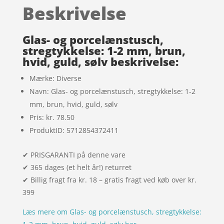
baseret på
Beskrivelse
kundebedøm
melser
Glas- og porcelænstusch,
stregtykkelse: 1-2 mm, brun,
hvid, guld, sølv beskrivelse:
Mærke: Diverse
Navn: Glas- og porcelænstusch, stregtykkelse: 1-2
mm, brun, hvid, guld, sølv
Pris: kr. 78.50
ProduktID: 5712854372411
✔ PRISGARANTI på denne vare
✔ 365 dages (et helt år!) returret
✔ Billig fragt fra kr. 18 – gratis fragt ved køb over kr.
399
Læs mere om Glas- og porcelænstusch, stregtykkelse: