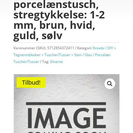
porcelænstusch,
stregtykkelse: 1-2
mm, brun, hvid,
guld, sølv
Varenummer (SKU):
5712854372411
Kategori:
Kreativ / DIY >
Tegneredskaber > Tuscher/Tusser > Sten / Glas / Porcelæn
Tuscher/Tusser
Tag:
Diverse
Tilbud!