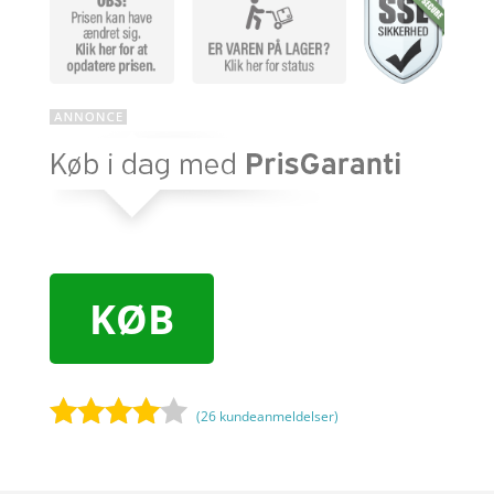
KØB
(
26
kundeanmeldelser)
Bedømt
som
3.9