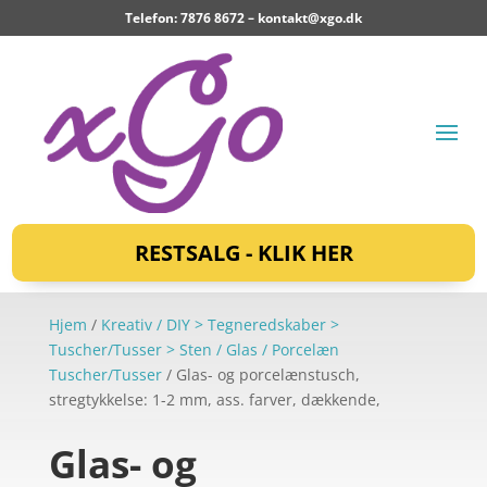
Telefon: 7876 8672 –
kontakt@xgo.dk
RESTSALG - KLIK HER
Hjem
/
Kreativ / DIY > Tegneredskaber >
Tuscher/Tusser > Sten / Glas / Porcelæn
Tuscher/Tusser
/ Glas- og porcelænstusch,
stregtykkelse: 1-2 mm, ass. farver, dækkende,
Glas- og