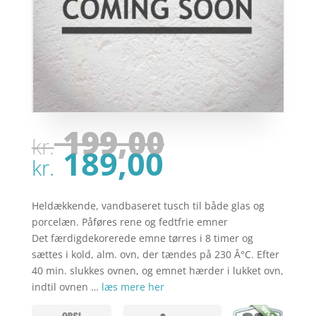
Den
199,00
kr.
oprindel
Den
189,00
pris
kr.
aktuelle
var:
pris
kr. 199,00
er:
Heldækkende, vandbaseret tusch til både glas og
kr. 189,00
porcelæn. Påføres rene og fedtfrie emner
Det færdigdekorerede emne tørres i 8 timer og
sættes i kold, alm. ovn, der tændes på 230 Â°C. Efter
40 min. slukkes ovnen, og emnet hærder i lukket ovn,
indtil ovnen …
læs mere her