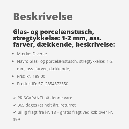
ud af 5
baseret
Beskrivelse
på
kundebed
ømmels
Glas- og porcelænstusch,
er
stregtykkelse: 1-2 mm, ass.
farver, dækkende, beskrivelse:
Mærke: Diverse
Navn: Glas- og porcelænstusch, stregtykkelse: 1-2
mm, ass. farver, dækkende,
Pris: kr. 189.00
ProduktID: 5712854372350
✔ PRISGARANTI på denne vare
✔ 365 dages (et helt år!) returret
✔ Billig fragt fra kr. 18 – gratis fragt ved køb over kr.
399