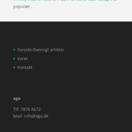
populær
Forside
Oversigt artikler
Varer
Kontakt
xgo
Tlf: 7876 8672
Mail:
info@xgo.dk