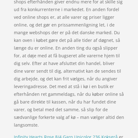
shops efterhånden giver endnu mere for at skille sig
ud fra konkurrenterne i markedet. En anden fordel
ved online shops er, at alle varer og priser ligger
online, og det gør en prissammenligning let, i de
mange webshops der er på det danske marked. Du
kan oven i købet gøre det på alle tider af døgnet, så
længe du er online. En anden ting du også slipper
for, at døje med at få bugseret alle varerne hjem til
dig selv. Efter at have afsluttet din handel, bliver
dine varer sendt til dig, alternativt kan de sendes til
dig arbejde, og det kan frit vælges, når du angiver
leveringadresse. Det med at stå i kø i en butik er
efterhånden ret gammeldags, når du køber online så
gå bare direkte til kassen, når du har fundet dine
varer, og betal med det samme, så slip for de
sædvanlige forkerte valg af kø – man vælger altid den
langsomste.
Infinity Hearts Rose 8/4 Garn Unicolor 236 Koksgrå
er