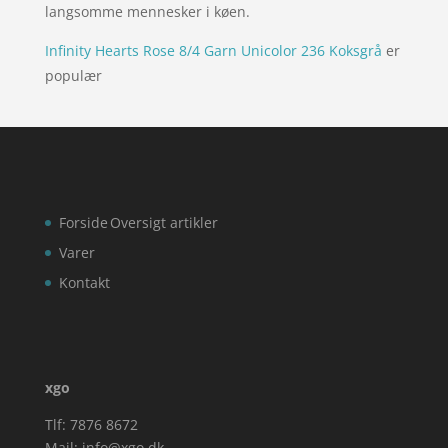
langsomme mennesker i køen.
Infinity Hearts Rose 8/4 Garn Unicolor 236 Koksgrå
er
populær
Forside
Oversigt artikler
Varer
Kontakt
xgo
Tlf: 7876 8672
Mail:
info@xgo.dk