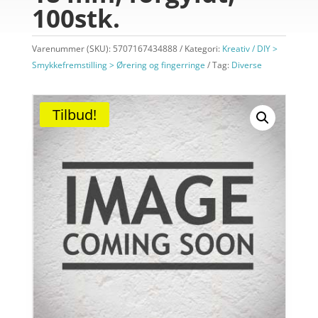
100stk.
Varenummer (SKU):
5707167434888
Kategori:
Kreativ / DIY >
Smykkefremstilling > Ørering og fingerringe
Tag:
Diverse
Tilbud!