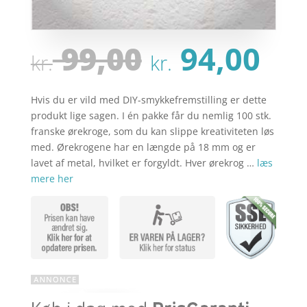
Den
De
99,00
94,00
kr.
kr.
oprindeli
ak
pris
pri
var:
er:
Hvis du er vild med DIY-smykkefremstilling er dette
kr. 99,00.
kr.
produkt lige sagen. I én pakke får du nemlig 100 stk.
franske ørekroge, som du kan slippe kreativiteten løs
med. Ørekrogene har en længde på 18 mm og er
lavet af metal, hvilket er forgyldt. Hver ørekrog …
læs
mere her