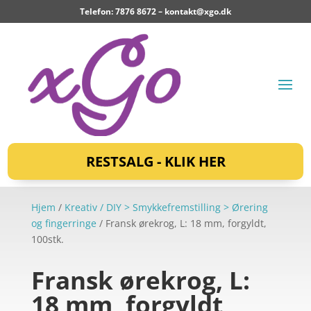
Telefon: 7876 8672 –
kontakt@xgo.dk
RESTSALG - KLIK HER
Hjem
/
Kreativ / DIY > Smykkefremstilling > Ørering
og fingerringe
/ Fransk ørekrog, L: 18 mm, forgyldt,
100stk.
Fransk ørekrog, L:
18 mm, forgyldt,