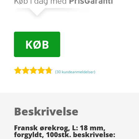
KØB
(
30
kundeanmeldelser)
Bedømt
som
4.6
ud af 5
baseret
Beskrivelse
på
kundebedø
mmelser
Fransk ørekrog, L: 18 mm,
forgyldt, 100stk. beskrivelse: