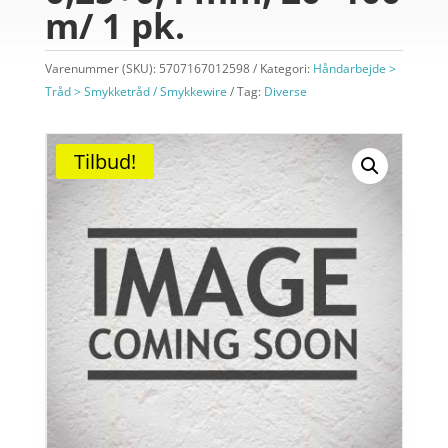
m/ 1 pk.
Varenummer (SKU):
5707167012598
Kategori:
Håndarbejde >
Tråd > Smykketråd / Smykkewire
Tag:
Diverse
Tilbud!