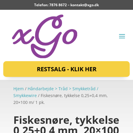
Telefon: 7876 8672 –
kontakt@xgo.dk
RESTSALG - KLIK HER
Hjem
/
Håndarbejde > Tråd > Smykketråd /
Smykkewire
/ Fiskesnøre, tykkelse 0,25+0,4 mm,
20×100 m/ 1 pk.
Fiskesnøre, tykkelse
0,25+0,4 mm, 20×100