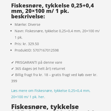
mmelser
Fiskesnøre, tykkelse 0,25+0,4
mm, 20×100 m/ 1 pk.
beskrivelse:
Mærke: Diverse
Navn: Fiskesnøre, tykkelse 0,25+0,4 mm, 20×100 m/
1 pk.
Pris: kr. 329.50
ProduktID: 5707167012598
✔ PRISGARANTI på denne vare
✔ 365 dages (et helt år!) returret
✔ Billig fragt fra kr. 18 – gratis fragt ved køb over kr.
399
Læs mere om Fiskesnøre, tykkelse 0,25+0,4 mm,
20×100 m/ 1 pk. her
.
Fiskesnøre, tykkelse