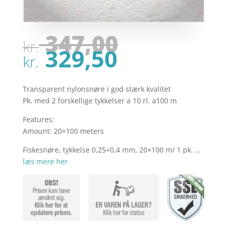
Den
347,00
kr.
oprindel
Den
329,50
pris
kr.
aktuelle
var:
pris
kr. 347,00
er:
Transparent nylonsnøre i god stærk kvalitet
kr. 329,50
Pk. med 2 forskellige tykkelser a 10 rl. a100 m
Features:
Amount: 20×100 meters
Fiskesnøre, tykkelse 0,25+0,4 mm, 20×100 m/ 1 pk. …
læs mere her