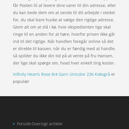
får Posten til at levere dine varer til din adresse, eller
du kan bede dem om at sende til dit arbejde i stedet
for, du skal bare huske at vælge den rigtige adresse.
Glem alt om at stå i kø, hvor ekspedienten lige skal
ringe til en anden for at høre, hvorfor prisen ikke går
ind til det rigtige. Når handlen foregår online så det
er direkte til kassen, når du er færdig med at handle,
så spilder du ikke din tid på at vente på fru Hansen,
der lige skal spørge om, hvad hver enkelt ting koster.
Infinity Hearts Rose 8/4 Garn Unicolor 236 Koksgrå
er
populær
Forside
Oversigt artikler