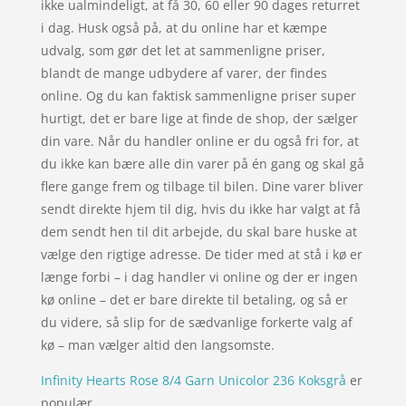
ikke ualmindeligt, at få 30, 60 eller 90 dages returret
i dag. Husk også på, at du online har et kæmpe
udvalg, som gør det let at sammenligne priser,
blandt de mange udbydere af varer, der findes
online. Og du kan faktisk sammenligne priser super
hurtigt, det er bare lige at finde de shop, der sælger
din vare. Når du handler online er du også fri for, at
du ikke kan bære alle din varer på én gang og skal gå
flere gange frem og tilbage til bilen. Dine varer bliver
sendt direkte hjem til dig, hvis du ikke har valgt at få
dem sendt hen til dit arbejde, du skal bare huske at
vælge den rigtige adresse. De tider med at stå i kø er
længe forbi – i dag handler vi online og der er ingen
kø online – det er bare direkte til betaling, og så er
du videre, så slip for de sædvanlige forkerte valg af
kø – man vælger altid den langsomste.
Infinity Hearts Rose 8/4 Garn Unicolor 236 Koksgrå
er
populær