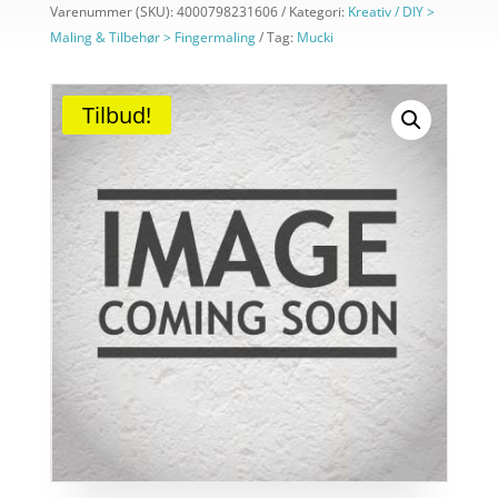
Varenummer (SKU):
4000798231606
Kategori:
Kreativ / DIY >
Maling & Tilbehør > Fingermaling
Tag:
Mucki
Tilbud!