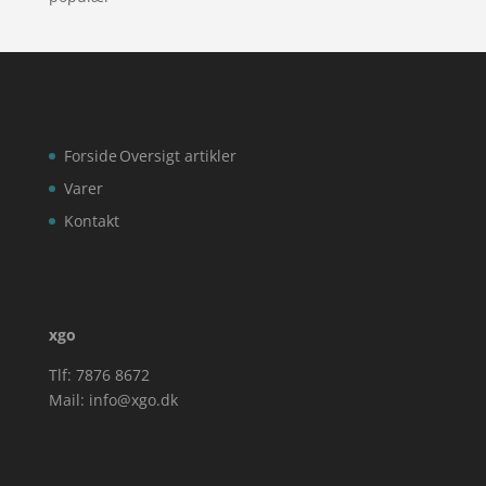
Forside
Oversigt artikler
Varer
Kontakt
xgo
Tlf: 7876 8672
Mail:
info@xgo.dk