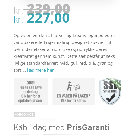
Den
239,00
kr.
oprindel
Den
227,00
pris
kr.
aktuelle
var:
pris
kr. 239,00
er:
Oplev en verden af farver og kreativ leg med vores
kr. 227,00
vandbaserede fingermaling, designet specielt til
børn, der elsker at udforske og udtrykke deres
kreativitet gennem kunst. Dette sæt består af seks
livlige standardfarver: hvid, gul, rød, blå, grøn og
sort …
læs mere her