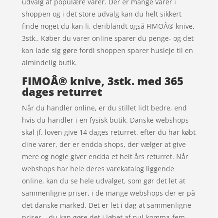
udvalg af populære varer. Der er mange varer i
shoppen og i det store udvalg kan du helt sikkert
finde noget du kan li, deriblandt også FIMOÂ® knive,
3stk.. Køber du varer online sparer du penge- og det
kan lade sig gøre fordi shoppen sparer husleje til en
almindelig butik.
FIMOÂ® knive, 3stk. med 365
dages returret
Når du handler online, er du stillet lidt bedre, end
hvis du handler i en fysisk butik. Danske webshops
skal jf. loven give 14 dages returret. efter du har købt
dine varer, der er endda shops, der vælger at give
mere og nogle giver endda et helt års returret. Når
webshops har hele deres varekatalog liggende
online, kan du se hele udvalget, som gør det let at
sammenligne priser, i de mange webshops der er på
det danske marked. Det er let i dag at sammenligne
priser – du kan gøre det i løbet af nul-komma-fem