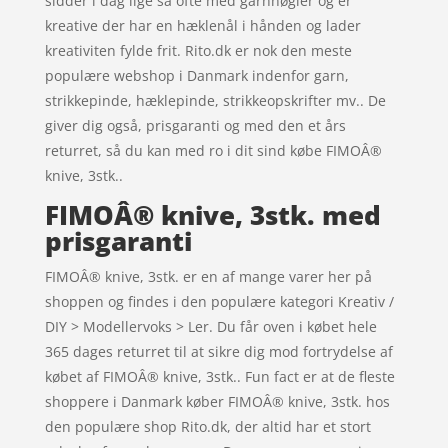
sidder i dag lige så ofte med garnnøgler og er
kreative der har en hæklenål i hånden og lader
kreativiten fylde frit. Rito.dk er nok den meste
populære webshop i Danmark indenfor garn,
strikkepinde, hæklepinde, strikkeopskrifter mv.. De
giver dig også, prisgaranti og med den et års
returret, så du kan med ro i dit sind købe FIMOÂ®
knive, 3stk..
FIMOÂ® knive, 3stk. med
prisgaranti
FIMOÂ® knive, 3stk. er en af mange varer her på
shoppen og findes i den populære kategori Kreativ /
DIY > Modellervoks > Ler. Du får oven i købet hele
365 dages returret til at sikre dig mod fortrydelse af
købet af FIMOÂ® knive, 3stk.. Fun fact er at de fleste
shoppere i Danmark køber FIMOÂ® knive, 3stk. hos
den populære shop Rito.dk, der altid har et stort