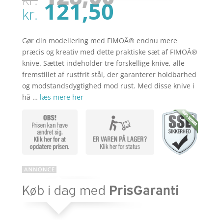
oprindel
Den
121,50
pris
kr.
aktuelle
var:
pris
kr. 128,00
er:
Gør din modellering med FIMOÂ® endnu mere
kr. 121,50
præcis og kreativ med dette praktiske sæt af FIMOÂ®
knive. Sættet indeholder tre forskellige knive, alle
fremstillet af rustfrit stål, der garanterer holdbarhed
og modstandsdygtighed mod rust. Med disse knive i
hå …
læs mere her