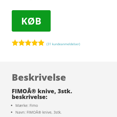
KØB
(
31
kundeanmeldelser)
Bedømt
som
4.8
ud af 5
baseret på
Beskrivelse
kundebedø
mmelser
FIMOÂ® knive, 3stk.
beskrivelse:
Mærke: Fimo
Navn: FIMOÂ® knive, 3stk.