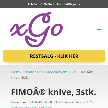
Telefon: 7876 8672 –
kontakt@xgo.dk
RESTSALG - KLIK HER
Hjem
/
Kreativ / DIY > Modellervoks > Ler
/ FIMOÂ®
knive, 3stk.
FIMOÂ® knive, 3stk.
Varenummer (SKU):
4006608800307
Kategori:
Kreativ / DIY >
Modellervoks > Ler
Tag:
Fimo