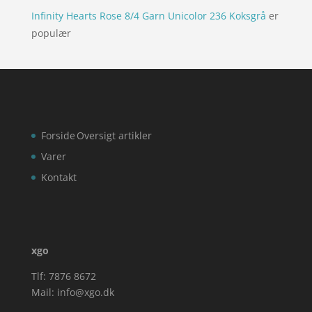
Infinity Hearts Rose 8/4 Garn Unicolor 236 Koksgrå
er
populær
Forside
Oversigt artikler
Varer
Kontakt
xgo
Tlf: 7876 8672
Mail:
info@xgo.dk