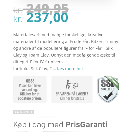
Den
249,95
kr.
oprindel
Den
237,00
pris
kr.
aktuelle
var:
pris
kr. 249,95
er:
Materialesæt med mange forskellige, kreative
kr. 237,00
materialer til modellering af Frode Får, Bitzer, Timmy
og andre af de populære figurer fra ‘F for Får’ i Silk
Clay og Foam Clay. Udnyt den medfølgende æske til
dit eget ‘F for Får’ univers
Indhold: Silk Clay, F …
læs mere her