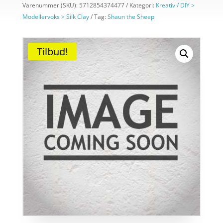
Varenummer (SKU):
5712854374477
Kategori:
Kreativ / DIY >
Modellervoks > Silk Clay
Tag:
Shaun the Sheep
Tilbud!