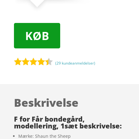
KØB
(
29
kundeanmeldelser)
Bedømt
som
4.3
ud af 5
baseret
Beskrivelse
på
kundebedø
mmelser
F for Får bondegård,
modellering, 1sæt beskrivelse:
Mærke: Shaun the Sheep