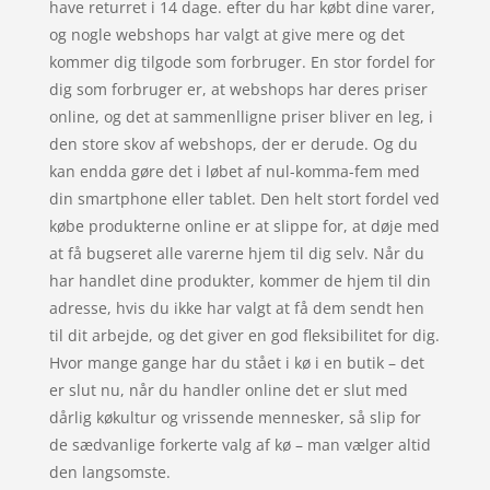
have returret i 14 dage. efter du har købt dine varer,
og nogle webshops har valgt at give mere og det
kommer dig tilgode som forbruger. En stor fordel for
dig som forbruger er, at webshops har deres priser
online, og det at sammenlligne priser bliver en leg, i
den store skov af webshops, der er derude. Og du
kan endda gøre det i løbet af nul-komma-fem med
din smartphone eller tablet. Den helt stort fordel ved
købe produkterne online er at slippe for, at døje med
at få bugseret alle varerne hjem til dig selv. Når du
har handlet dine produkter, kommer de hjem til din
adresse, hvis du ikke har valgt at få dem sendt hen
til dit arbejde, og det giver en god fleksibilitet for dig.
Hvor mange gange har du stået i kø i en butik – det
er slut nu, når du handler online det er slut med
dårlig køkultur og vrissende mennesker, så slip for
de sædvanlige forkerte valg af kø – man vælger altid
den langsomste.