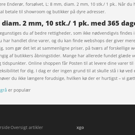
re Enderør, forsølvet, L: 8 mm, diam. 2 mm, 10 stk./ 1 pk.. Når du 
kal betale til showroom og butikker på dyre adresser.
, diam. 2 mm, 10 stk./ 1 pk. med 365 dag
gunstiges du af bedre rettigheder, som ikke nødvendigvis findes i 
u har handlet dine varer, og du kan finde webshops der giver mere 
g, som gør det let at sammenligne priser, på tværs af forskellige
ngig af butikkers åbningstider. Mange har allerede fundet glæde ved
g tidspunkter. Online shoppen får Posten til at levere dine varer til
eksibilitet for dig. I dag er der ingen grund til at skulle stå i kø v
ver du ikke længere forudsige, hvilken kø der er hurtigst – vi gætter
sgrå
er populær
rside
Oversigt artikler
xgo