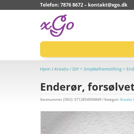
Telefon: 7876 8672 –
kontakt@xgo.dk
Hjem
/
Kreativ / DIY > Smykkefremstilling > End
Enderør, forsølvet
Varenummer (SKU):
5712854094849
Kategori:
Kreativ 