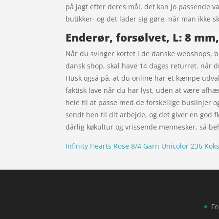
på jagt efter deres mål, det kan jo passende væ
butikker- og det lader sig gøre, når man ikke s
Enderør, forsølvet, L: 8 mm
Når du svinger kortet i de danske webshops, be
dansk shop, skal have 14 dages returret. når d
Husk også på, at du online har et kæmpe udval
faktisk lave når du har lyst, uden at være afhæ
hele til at passe med de forskellige buslinjer o
sendt hen til dit arbejde, og det giver en god fl
dårlig køkultur og vrissende mennesker, så behø
Infinity Hearts Rose 8/4 Garn Unicolor 236 Kok
Fo