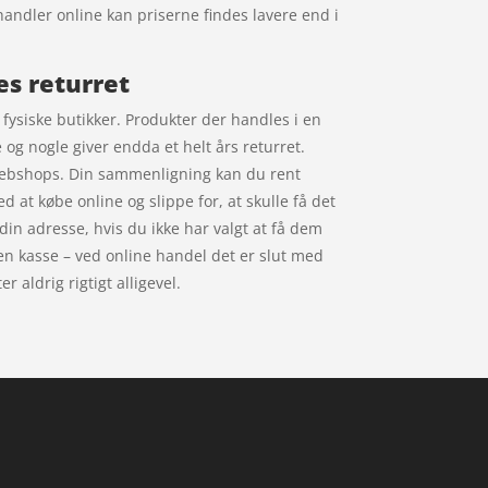
handler online kan priserne findes lavere end i
es returret
fysiske butikker. Produkter der handles i en
og nogle giver endda et helt års returret.
 webshops. Din sammenligning kan du rent
 at købe online og slippe for, at skulle få det
 din adresse, hvis du ikke har valgt at få dem
ed en kasse – ved online handel det er slut med
 aldrig rigtigt alligevel.