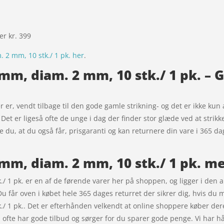
ver kr. 399
 2 mm, 10 stk./ 1 pk. her
.
 mm, diam. 2 mm, 10 stk./ 1 pk. – G
 er, vendt tilbage til den gode gamle strikning- og det er ikke kun 
et er ligeså ofte de unge i dag der finder stor glæde ved at strikk
ste du, at du også får, prisgaranti og kan returnere din vare i 365 d
8 mm, diam. 2 mm, 10 stk./ 1 pk. m
./ 1 pk. er en af de førende varer her på shoppen, og ligger i den al
u får oven i købet hele 365 dages returret der sikrer dig, hvis du 
k./ 1 pk.. Det er efterhånden velkendt at online shoppere køber der
m ofte har gode tilbud og sørger for du sparer gode penge. Vi har