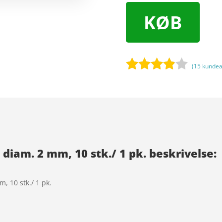
KØB
(
15
kundea
Bedømt
som
3.8
ud af 5
baseret
på
kundebed
 diam. 2 mm, 10 stk./ 1 pk. beskrivelse:
ømmels
er
, 10 stk./ 1 pk.