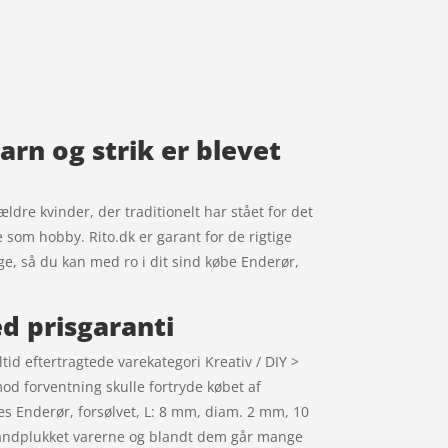
arn og strik er blevet
ældre kvinder, der traditionelt har stået for det
e som hobby. Rito.dk er garant for de rigtige
age, så du kan med ro i dit sind købe Enderør,
ed prisgaranti
tid eftertragtede varekategori Kreativ / DIY >
mod forventning skulle fortryde købet af
es Enderør, forsølvet, L: 8 mm, diam. 2 mm, 10
 håndplukket varerne og blandt dem går mange