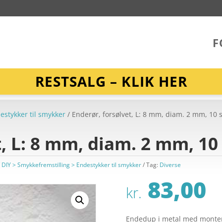
F
RESTSALG – KLIK HER
estykker til smykker
/ Enderør, forsølvet, L: 8 mm, diam. 2 mm, 10 st
, L: 8 mm, diam. 2 mm, 10 
/ DIY > Smykkefremstilling > Endestykker til smykker
Tag:
Diverse
83,00
kr.
Endedup i metal med monter