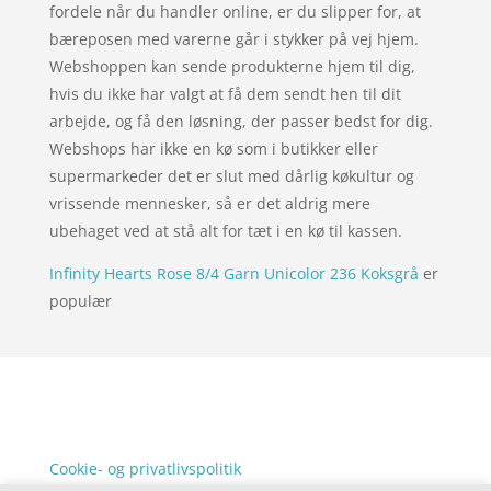
fordele når du handler online, er du slipper for, at
bæreposen med varerne går i stykker på vej hjem.
Webshoppen kan sende produkterne hjem til dig,
hvis du ikke har valgt at få dem sendt hen til dit
arbejde, og få den løsning, der passer bedst for dig.
Webshops har ikke en kø som i butikker eller
supermarkeder det er slut med dårlig køkultur og
vrissende mennesker, så er det aldrig mere
ubehaget ved at stå alt for tæt i en kø til kassen.
Infinity Hearts Rose 8/4 Garn Unicolor 236 Koksgrå
er
populær
Forside
Oversigt artikler
xgo
Varer
Tlf: 7876 8672
Kontakt
Mail:
info@xgo.dk
Cookie- og privatlivspolitik