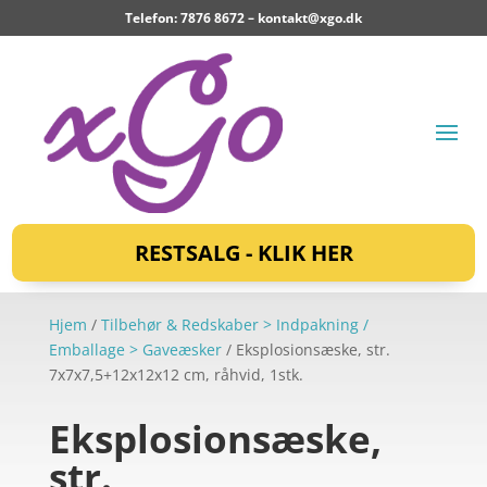
Telefon: 7876 8672 –
kontakt@xgo.dk
RESTSALG - KLIK HER
Hjem
/
Tilbehør & Redskaber > Indpakning /
Emballage > Gaveæsker
/ Eksplosionsæske, str.
7x7x7,5+12x12x12 cm, råhvid, 1stk.
Eksplosionsæske,
str.