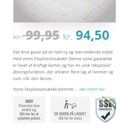
Den
De
99,95
94,50
kr.
kr.
oprindeli
ak
pris
pri
var:
er:
Pak dine gaver på en helt ny og overraskende måde
kr. 99,95.
kr.
med vores Eksplosionsæske! Denne sjove gaveæske
er lavet af kraftigt karton og har en unik “eksplosiv”
åbningsfunktion, der afslører flere lag af lommer og
rum, når den åbnes.
Vores Eksplosionsæske kommer …
læs mere her