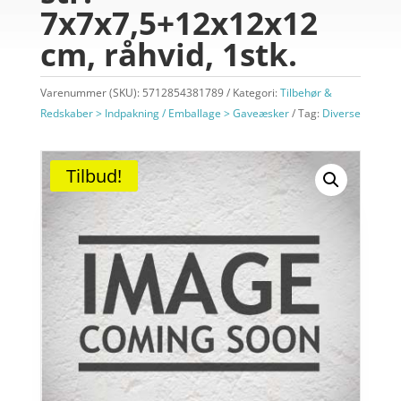
7x7x7,5+12x12x12
cm, råhvid, 1stk.
Varenummer (SKU):
5712854381789
Kategori:
Tilbehør &
Redskaber > Indpakning / Emballage > Gaveæsker
Tag:
Diverse
Tilbud!