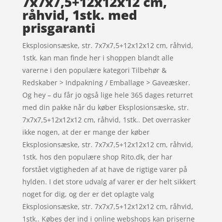
7x7x7,5+12x12x12 cm,
råhvid, 1stk. med
prisgaranti
Eksplosionsæske, str. 7x7x7,5+12x12x12 cm, råhvid,
1stk. kan man finde her i shoppen blandt alle
varerne i den populære kategori Tilbehør &
Redskaber > Indpakning / Emballage > Gaveæsker.
Og hey – du får jo også lige hele 365 dages returret
med din pakke når du køber Eksplosionsæske, str.
7x7x7,5+12x12x12 cm, råhvid, 1stk.. Det overrasker
ikke nogen, at der er mange der køber
Eksplosionsæske, str. 7x7x7,5+12x12x12 cm, råhvid,
1stk. hos den populære shop Rito.dk, der har
forstået vigtigheden af at have de rigtige varer på
hylden. I det store udvalg af varer er der helt sikkert
noget for dig, og der er det oplagte valg
Eksplosionsæske, str. 7x7x7,5+12x12x12 cm, råhvid,
1stk.. Købes der ind i online webshops kan priserne