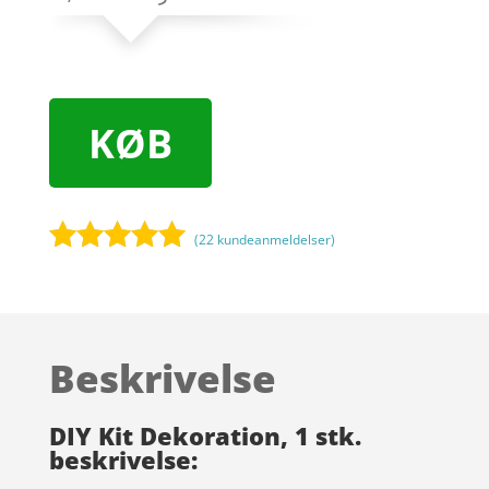
KØB
(
22
kundeanmeldelser)
Bedømt
som
4.9
ud af 5
baseret på
Beskrivelse
kundebedøm
melser
DIY Kit Dekoration, 1 stk.
beskrivelse: