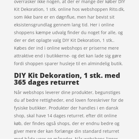
overrasker ikke nogen, at der er mange der køber DIY
Kit Dekoration, 1 stk. online hos webshoppen Rito.dk,
som ikke bare er en døgnflue, men har bevist sit
eksistensgrundlag gennem lang tid. Her i online
shoppens kæmpe udvalg finder du noget for alle, og
der er det oplagte valg DIY Kit Dekoration, 1 stk..
Købes der ind i online webshops er priserne mere
attraktive end i butikkerne- og det kan lade sig gøre
fordi shoppen sparer husleje til en almindelig butik.
DIY Kit Dekoration, 1 stk. med
365 dages returret
Når webshops leverer dine produkter, begunstiges
du af bedre rettigheder, end loven foreskriver for de
fysiske butikker. Produkter der handles i en dansk
shop, skal have 14 dages returret. efter dit online
køb, der findes også shops, der er endnu bedre og
giver mere der kan forlænge din standard returret
med både uger og måneder. Når webshops ligger