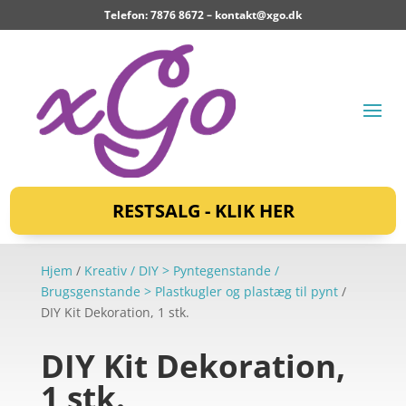
Telefon: 7876 8672 –
kontakt@xgo.dk
RESTSALG - KLIK HER
Hjem
/
Kreativ / DIY > Pyntegenstande /
Brugsgenstande > Plastkugler og plastæg til pynt
/
DIY Kit Dekoration, 1 stk.
DIY Kit Dekoration,
1 stk.