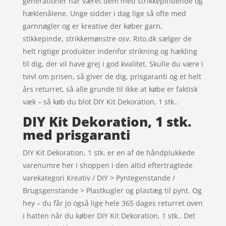
generationer har været dem med strikkepindende og
hæklenålene. Unge sidder i dag lige så ofte med
garnnøgler og er kreative der køber garn,
stikkepinde, strikkemønstre osv. Rito.dk sælger de
helt rigtige produkter indenfor strikning og hækling
til dig, der vil have grej i god kvalitet. Skulle du være i
tvivl om prisen, så giver de dig, prisgaranti og et helt
års returret, så alle grunde til ikke at købe er faktisk
væk – så køb du blot DIY Kit Dekoration, 1 stk..
DIY Kit Dekoration, 1 stk.
med prisgaranti
DIY Kit Dekoration, 1 stk. er en af de håndplukkede
varenumre her i shoppen i den altid eftertragtede
varekategori Kreativ / DIY > Pyntegenstande /
Brugsgenstande > Plastkugler og plastæg til pynt. Og
hey – du får jo også lige hele 365 dages returret oven
i hatten når du køber DIY Kit Dekoration, 1 stk.. Det