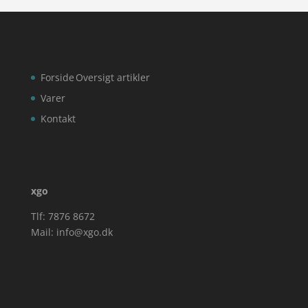
Forside
Oversigt artikler
Varer
Kontakt
xgo
Tlf: 7876 8672
Mail:
info@xgo.dk