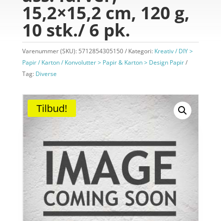
15,2×15,2 cm, 120 g,
10 stk./ 6 pk.
Varenummer (SKU):
5712854305150
Kategori:
Kreativ / DIY >
Papir / Karton / Konvolutter > Papir & Karton > Design Papir
Tag:
Diverse
Tilbud!