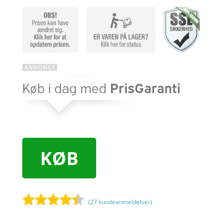
KØB
(
27
kundeanmeldelser)
Bedømt