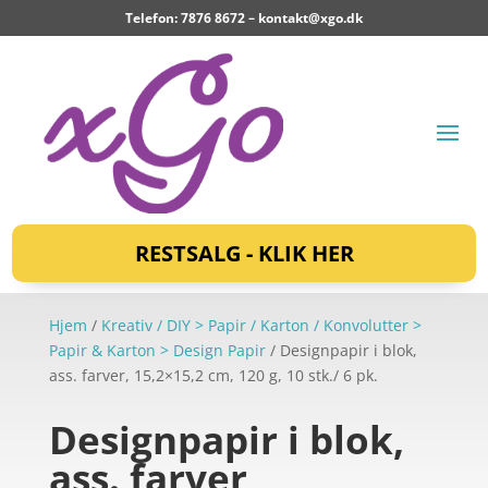
Telefon: 7876 8672 –
kontakt@xgo.dk
RESTSALG - KLIK HER
Hjem
/
Kreativ / DIY > Papir / Karton / Konvolutter >
Papir & Karton > Design Papir
/ Designpapir i blok,
ass. farver, 15,2×15,2 cm, 120 g, 10 stk./ 6 pk.
Designpapir i blok,
ass. farver,