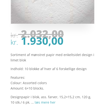
Den
2.032,00
kr.
oprinde
Den
1.930,00
pris
kr.
aktuell
var:
pris
kr. 2.03
er:
Sortiment af mønstret papir med enkeltsidet design i
kr. 1.93
limet blok
Indhold: 10 blokke af hver af 6 forskellige design
Features:
Colour: Assorted colors
Amount: 6×10 blocks.
Designpapir i blok, ass. farver, 15,2×15,2 cm, 120 g,
10 stk./ 6 pk. …
læs mere her