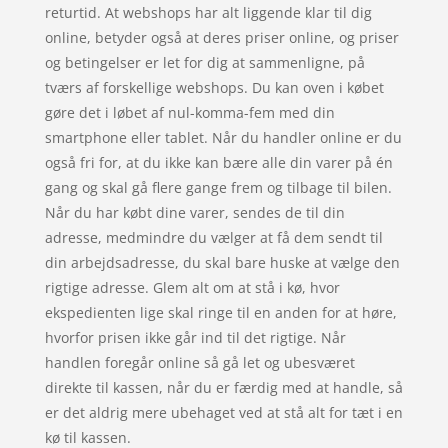
returtid. At webshops har alt liggende klar til dig
online, betyder også at deres priser online, og priser
og betingelser er let for dig at sammenligne, på
tværs af forskellige webshops. Du kan oven i købet
gøre det i løbet af nul-komma-fem med din
smartphone eller tablet. Når du handler online er du
også fri for, at du ikke kan bære alle din varer på én
gang og skal gå flere gange frem og tilbage til bilen.
Når du har købt dine varer, sendes de til din
adresse, medmindre du vælger at få dem sendt til
din arbejdsadresse, du skal bare huske at vælge den
rigtige adresse. Glem alt om at stå i kø, hvor
ekspedienten lige skal ringe til en anden for at høre,
hvorfor prisen ikke går ind til det rigtige. Når
handlen foregår online så gå let og ubesværet
direkte til kassen, når du er færdig med at handle, så
er det aldrig mere ubehaget ved at stå alt for tæt i en
kø til kassen.