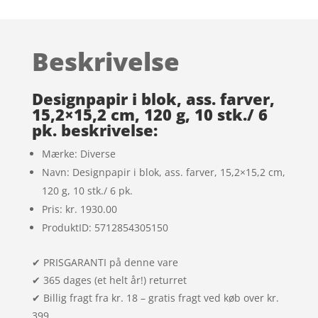
som
4.3
ud af 5
baseret
Beskrivelse
på
kundebedø
mmelser
Designpapir i blok, ass. farver,
15,2×15,2 cm, 120 g, 10 stk./ 6
pk. beskrivelse:
Mærke: Diverse
Navn: Designpapir i blok, ass. farver, 15,2×15,2 cm,
120 g, 10 stk./ 6 pk.
Pris: kr. 1930.00
ProduktID: 5712854305150
✔ PRISGARANTI på denne vare
✔ 365 dages (et helt år!) returret
✔ Billig fragt fra kr. 18 – gratis fragt ved køb over kr.
399