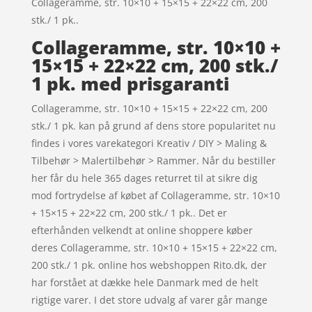
Collageramme, str. 10×10 + 15×15 + 22×22 cm, 200
stk./ 1 pk..
Collageramme, str. 10×10 +
15×15 + 22×22 cm, 200 stk./
1 pk. med prisgaranti
Collageramme, str. 10×10 + 15×15 + 22×22 cm, 200
stk./ 1 pk. kan på grund af dens store popularitet nu
findes i vores varekategori Kreativ / DIY > Maling &
Tilbehør > Malertilbehør > Rammer. Når du bestiller
her får du hele 365 dages returret til at sikre dig
mod fortrydelse af købet af Collageramme, str. 10×10
+ 15×15 + 22×22 cm, 200 stk./ 1 pk.. Det er
efterhånden velkendt at online shoppere køber
deres Collageramme, str. 10×10 + 15×15 + 22×22 cm,
200 stk./ 1 pk. online hos webshoppen Rito.dk, der
har forstået at dække hele Danmark med de helt
rigtige varer. I det store udvalg af varer går mange