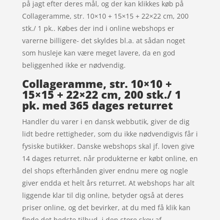
på jagt efter deres mål, og der kan klikkes køb på
Collageramme, str. 10×10 + 15×15 + 22×22 cm, 200
stk./ 1 pk.. Købes der ind i online webshops er
varerne billigere- det skyldes bl.a. at sådan noget
som husleje kan være meget lavere, da en god
beliggenhed ikke er nødvendig.
Collageramme, str. 10×10 +
15×15 + 22×22 cm, 200 stk./ 1
pk. med 365 dages returret
Handler du varer i en dansk webbutik, giver de dig
lidt bedre rettigheder, som du ikke nødvendigvis får i
fysiske butikker. Danske webshops skal jf. loven give
14 dages returret. når produkterne er købt online, en
del shops efterhånden giver endnu mere og nogle
giver endda et helt års returret. At webshops har alt
liggende klar til dig online, betyder også at deres
priser online, og det bevirker, at du med få klik kan
finde det bedste tilbud, i den store skov af