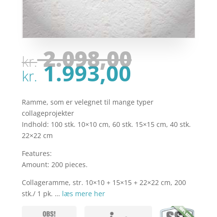
Den
2.098,00
kr.
oprinde
Den
1.993,00
pris
kr.
aktuell
var:
pris
kr. 2.09
er:
Ramme, som er velegnet til mange typer
kr. 1.99
collageprojekter
Indhold: 100 stk. 10×10 cm, 60 stk. 15×15 cm, 40 stk.
22×22 cm
Features:
Amount: 200 pieces.
Collageramme, str. 10×10 + 15×15 + 22×22 cm, 200
stk./ 1 pk. …
læs mere her