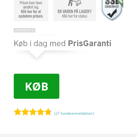
KØB
(
21
kundeanmeldelser)
Bedømt
som
4.6