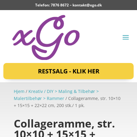
Telefon: 7876 8672 –
kontakt@xgo.dk
RESTSALG - KLIK HER
Hjem
/
Kreativ / DIY > Maling & Tilbehør >
Malertilbehør > Rammer
/ Collageramme, str. 10×10
+ 15×15 + 22×22 cm, 200 stk./ 1 pk.
Collageramme, str.
10×10 + 15×15 +