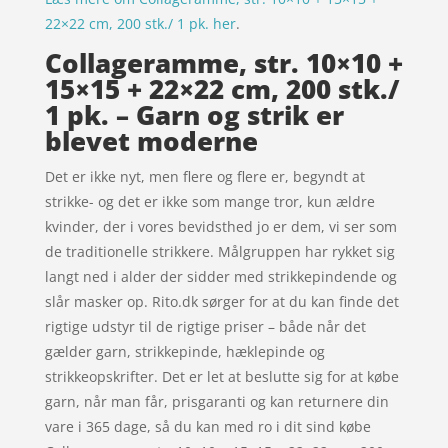
22×22 cm, 200 stk./ 1 pk. her
.
Collageramme, str. 10×10 +
15×15 + 22×22 cm, 200 stk./
1 pk. – Garn og strik er
blevet moderne
Det er ikke nyt, men flere og flere er, begyndt at
strikke- og det er ikke som mange tror, kun ældre
kvinder, der i vores bevidsthed jo er dem, vi ser som
de traditionelle strikkere. Målgruppen har rykket sig
langt ned i alder der sidder med strikkepindende og
slår masker op. Rito.dk sørger for at du kan finde det
rigtige udstyr til de rigtige priser – både når det
gælder garn, strikkepinde, hæklepinde og
strikkeopskrifter. Det er let at beslutte sig for at købe
garn, når man får, prisgaranti og kan returnere din
vare i 365 dage, så du kan med ro i dit sind købe