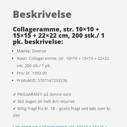
ud af 5
baseret
Beskrivelse
på
kundebedø
mmelser
Collageramme, str. 10×10 +
15×15 + 22×22 cm, 200 stk./ 1
pk. beskrivelse:
Mærke: Diverse
Navn: Collageramme, str. 10×10 + 15×15 + 22×22
cm, 200 stk./ 1 pk.
Pris: kr. 1993.00
ProduktID: 5707167253236
✔ PRISGARANTI på denne vare
✔ 365 dages (et helt år!) returret
✔ Billig fragt fra kr. 18 – gratis fragt ved køb over kr.
399
Læs mere om Collageramme, str. 10×10 + 15×15 +