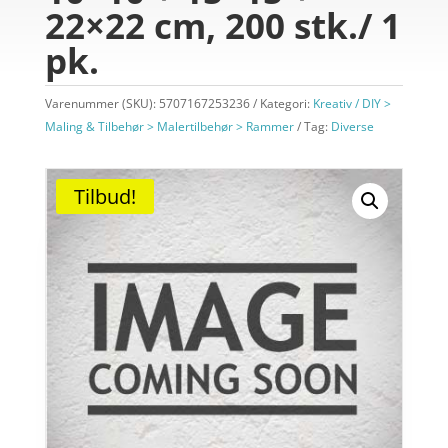
22×22 cm, 200 stk./ 1
pk.
Varenummer (SKU):
5707167253236
Kategori:
Kreativ / DIY >
Maling & Tilbehør > Malertilbehør > Rammer
Tag:
Diverse
Tilbud!