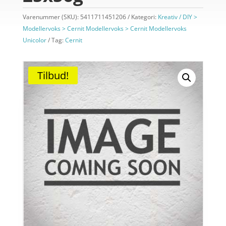
Varenummer (SKU):
5411711451206
Kategori:
Kreativ / DIY >
Modellervoks > Cernit Modellervoks > Cernit Modellervoks
Unicolor
Tag:
Cernit
Tilbud!