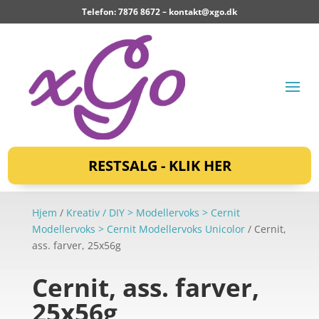
Telefon: 7876 8672 –
kontakt@xgo.dk
RESTSALG - KLIK HER
Hjem
/
Kreativ / DIY > Modellervoks > Cernit
Modellervoks > Cernit Modellervoks Unicolor
/ Cernit,
ass. farver, 25x56g
Cernit, ass. farver,
25x56g