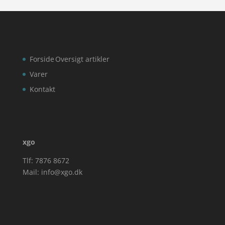
Forside
Oversigt artikler
Varer
Kontakt
xgo
Tlf: 7876 8672
Mail:
info@xgo.dk