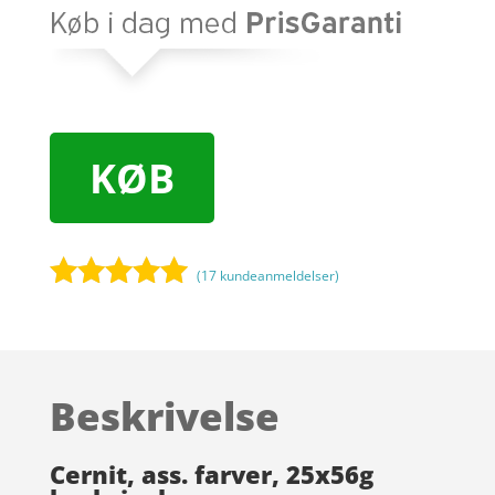
KØB
(
17
kundeanmeldelser)
Bedømt
som
4.9
ud af 5
baseret på
Beskrivelse
kundebedøm
melser
Cernit, ass. farver, 25x56g