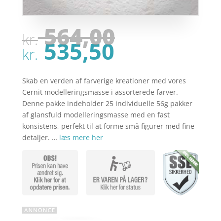
Den
564,00
kr.
oprindel
Den
535,50
pris
kr.
aktuelle
var:
pris
kr. 564,00
er:
Skab en verden af farverige kreationer med vores
kr. 535,50
Cernit modelleringsmasse i assorterede farver.
Denne pakke indeholder 25 individuelle 56g pakker
af glansfuld modelleringsmasse med en fast
konsistens, perfekt til at forme små figurer med fine
detaljer. …
læs mere her