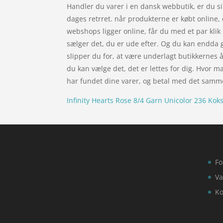
Handler du varer i en dansk webbutik, er du sik
dages retrret. når produkterne er købt online,
webshops ligger online, får du med et par klik 
sælger det, du er ude efter. Og du kan endda gø
slipper du for, at være underlagt butikkernes å
du kan vælge det, det er lettes for dig. Hvor m
har fundet dine varer, og betal med det samme
Infinity Hearts Rose 8/4 Garn Unicolor 236 Kok
Fo
Va
Ko