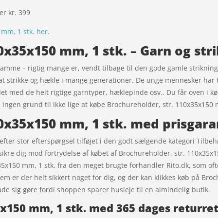
ver kr. 399
mm, 1 stk. her
.
0x35x150 mm, 1 stk. – Garn og str
samme – rigtig mange er, vendt tilbage til den gode gamle strikning-
d at strikke og hækle i mange generationer. De unge mennesker har
det med de helt rigtige garntyper, hæklepinde osv.. Du får oven i kø
å ingen grund til ikke lige at købe Brochureholder, str. 110x35x150 
10x35x150 mm, 1 stk. med prisgara
fter stor efterspørgsel tilføjet i den godt sælgende kategori Tilbe
 sikre dig mod fortrydelse af købet af Brochureholder, str. 110x35x
35x150 mm, 1 stk. fra den meget brugte forhandler Rito.dk, som oft
m er der helt sikkert noget for dig, og der kan klikkes køb på Bro
de sig gøre fordi shoppen sparer husleje til en almindelig butik.
5x150 mm, 1 stk. med 365 dages returre