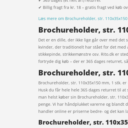
✔ 365 dages (et helt år!) returret
✔ Billig fragt fra kr. 18 – gratis fragt ved køb o
Læs mere om Brochureholder, str. 110x35x150 
Brochureholder, str. 11
Det er en dille, der ikke lige går over med det 
kvinder, der traditionelt har stået for det me
stikkepinde, strikkemønstre osv. Rito.dk er ste
fortryde dig køb – der er 365 dages returret, s
Brochureholder, str. 1
Brochureholder, str. 110x35x150 mm, 1 stk. er e
Husk du får hele hele 365 dages returret til at
man helst køber sin Brochureholder, str. 110x
penge. Vi har håndplukket varerne og blandt de
handler online er priserne bedre- og det kan la
Brochureholder, str. 110x3