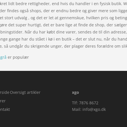
ret lidt bedre rettigheder, end hvis du handler i en fysisk butik. 
 der findes også shops, der er endnu bedre og giver mere som ligge
et stort udvalg , og det er let at gennemskue, hvilken pris og betin
re det super hurtigt, det er bare lige at finde de shop, der sælger
bningstider. Når du har købt dine varer, sendes de til din adresse, 
ange gange har du stået i kø i en butik – det er slut nu, når du hand
, så undgår du skrigende unger, der plager deres forældre om sli
sgrå
er populær
rside
Oversigt artikler
xgo
rer
Tlf: 7876 8672
ntakt
Mail:
info@xgo.dk