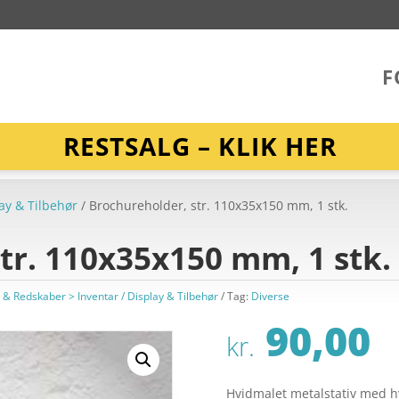
F
RESTSALG – KLIK HER
ay & Tilbehør
/ Brochureholder, str. 110x35x150 mm, 1 stk.
tr. 110x35x150 mm, 1 stk.
 & Redskaber > Inventar / Display & Tilbehør
Tag:
Diverse
90,00
kr.
Hvidmalet metalstativ med hy