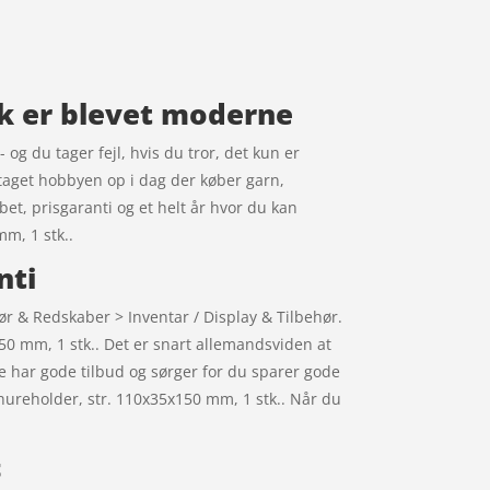
ik er blevet moderne
 og du tager fejl, hvis du tror, det kun er
 taget hobbyen op i dag der køber garn,
bet, prisgaranti og et helt år hvor du kan
mm, 1 stk..
nti
hør & Redskaber > Inventar / Display & Tilbehør.
150 mm, 1 stk.. Det er snart allemandsviden at
e har gode tilbud og sørger for du sparer gode
chureholder, str. 110x35x150 mm, 1 stk.. Når du
t