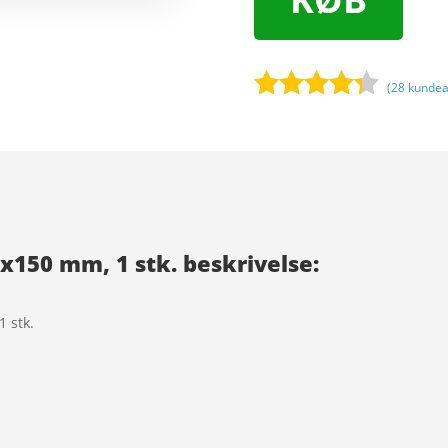
(
28
kundea
Bedømt
som
4.2
ud af 5
baseret
på
kundebedø
x150 mm, 1 stk. beskrivelse:
mmelser
 stk.