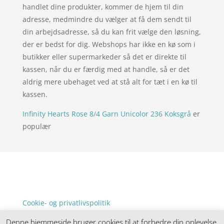
handlet dine produkter, kommer de hjem til din
adresse, medmindre du vælger at få dem sendt til
din arbejdsadresse, så du kan frit vælge den løsning,
der er bedst for dig. Webshops har ikke en kø som i
butikker eller supermarkeder så det er direkte til
kassen, når du er færdig med at handle, så er det
aldrig mere ubehaget ved at stå alt for tæt i en kø til
kassen.
Infinity Hearts Rose 8/4 Garn Unicolor 236 Koksgrå
er
populær
Forside
Oversigt artikler
xgo
Varer
Tlf: 7876 8672
Kontakt
Mail:
info@xgo.dk
Cookie- og privatlivspolitik
Kontakt
Denne hjemmeside bruger cookies til at forbedre din oplevelse.