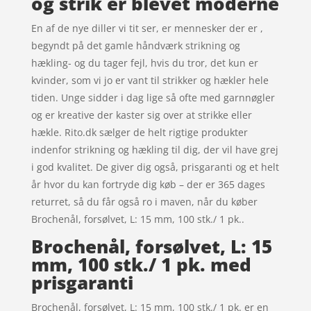
og strik er blevet moderne
En af de nye diller vi tit ser, er mennesker der er ,
begyndt på det gamle håndværk strikning og
hækling- og du tager fejl, hvis du tror, det kun er
kvinder, som vi jo er vant til strikker og hækler hele
tiden. Unge sidder i dag lige så ofte med garnnøgler
og er kreative der kaster sig over at strikke eller
hækle. Rito.dk sælger de helt rigtige produkter
indenfor strikning og hækling til dig, der vil have grej
i god kvalitet. De giver dig også, prisgaranti og et helt
år hvor du kan fortryde dig køb – der er 365 dages
returret, så du får også ro i maven, når du køber
Brochenål, forsølvet, L: 15 mm, 100 stk./ 1 pk..
Brochenål, forsølvet, L: 15
mm, 100 stk./ 1 pk. med
prisgaranti
Brochenål, forsølvet, L: 15 mm, 100 stk./ 1 pk. er en