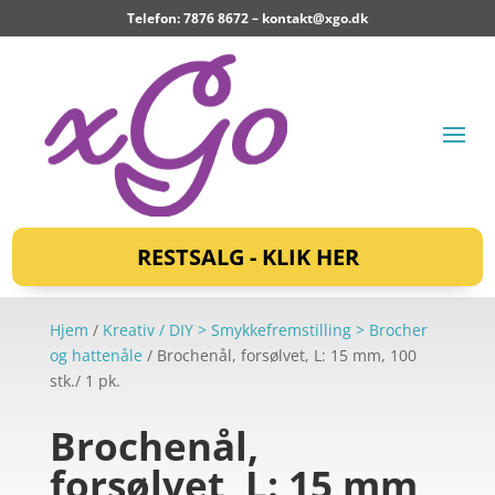
Telefon: 7876 8672 –
kontakt@xgo.dk
RESTSALG - KLIK HER
Hjem
/
Kreativ / DIY > Smykkefremstilling > Brocher
og hattenåle
/ Brochenål, forsølvet, L: 15 mm, 100
stk./ 1 pk.
Brochenål,
forsølvet, L: 15 mm,