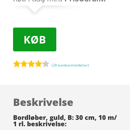
KØB
(
28
kundeanmeldelser)
Bedømt
som
4.1
ud af 5
baseret
Beskrivelse
på
kundebedø
mmelser
Bordløber, guld, B: 30 cm, 10 m/
1 rl. beskrivelse: