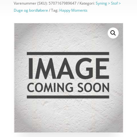
Varenummer (SKU):
5707167989647
Kategori:
Syning > Stof >
Duge og bordløbere
Tag:
Happy Moments