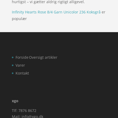
hurtigst – vi gætter aldrig rigtigt alligevel.
Infinity Hearts Rose 8/4 Garn Unicolor 236 Koksgrå
er
populær
Forside
Oversigt artikler
Varer
Kontakt
xgo
Tlf: 7876 8672
Mail:
info@xgo.dk