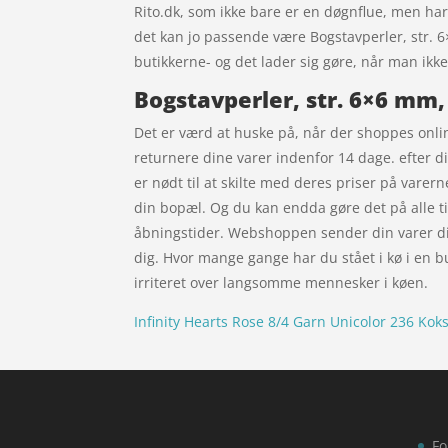
Rito.dk, som ikke bare er en døgnflue, men har
det kan jo passende være Bogstavperler, str. 6
butikkerne- og det lader sig gøre, når man ikk
Bogstavperler, str. 6×6 mm,
Det er værd at huske på, når der shoppes online,
returnere dine varer indenfor 14 dage. efter 
er nødt til at skilte med deres priser på varer
din bopæl. Og du kan endda gøre det på alle ti
åbningstider. Webshoppen sender din varer direk
dig. Hvor mange gange har du stået i kø i en bu
irriteret over langsomme mennesker i køen.
Infinity Hearts Rose 8/4 Garn Unicolor 236 Kok
Fo