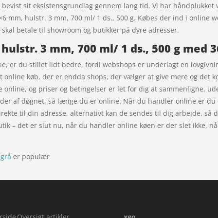
 bevist sit eksistensgrundlag gennem lang tid. Vi har håndplukket 
×6 mm, hulstr. 3 mm, 700 ml/ 1 ds., 500 g. Købes der ind i online 
e skal betale til showroom og butikker på dyre adresser.
 hulstr. 3 mm, 700 ml/ 1 ds., 500 g med 
 er du stillet lidt bedre, fordi webshops er underlagt en lovgivning,
dit online køb, der er endda shops, der vælger at give mere og de
ne online, og priser og betingelser er let for dig at sammenligne, u
der af døgnet, så længe du er online. Når du handler online er du 
te til din adresse, alternativt kan de sendes til dig arbejde, så d
tik – det er slut nu, når du handler online køen er der slet ikke, nå
sgrå
er populær
rside
Oversigt artikler
xgo