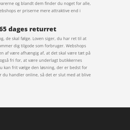
varerne og blandt dem finder du noget for alle,
webshops er priserne mere attraktive end i
365 dages returret
 de skal følge. Loven siger, du har ret til at
t kommer dig tilgode som forbruger. Webshops
den af være afhængig af, at det skal være tæt på
også fri for, at være underlagt butikkernes
u kan frit vælge den løsning, der er bedst for
r du handler online, så det er slut med at blive