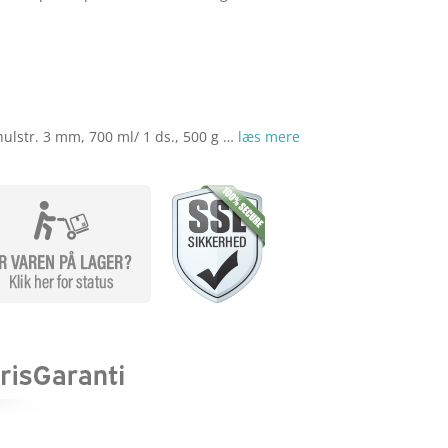
var:
er:
kr. 176,00.
kr. 167,00.
hulstr. 3 mm, 700 ml/ 1 ds., 500 g …
læs mere