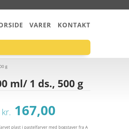
ORSIDE
VARER
KONTAKT
00 g
0 ml/ 1 ds., 500 g
Den
Den
167,00
kr.
oprindelige
aktuelle
pris
pris
arvet plast i pastelfarver med bogstaver fra A