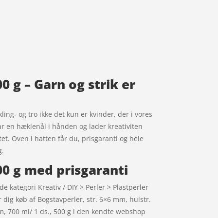
0 g – Garn og strik er
ng- og tro ikke det kun er kvinder, der i vores
ar en hæklenål i hånden og lader kreativiten
itet. Oven i hatten får du, prisgaranti og hele
g.
500 g med prisgaranti
de kategori Kreativ / DIY > Perler > Plastperler
r dig køb af Bogstavperler, str. 6×6 mm, hulstr.
m, 700 ml/ 1 ds., 500 g i den kendte webshop