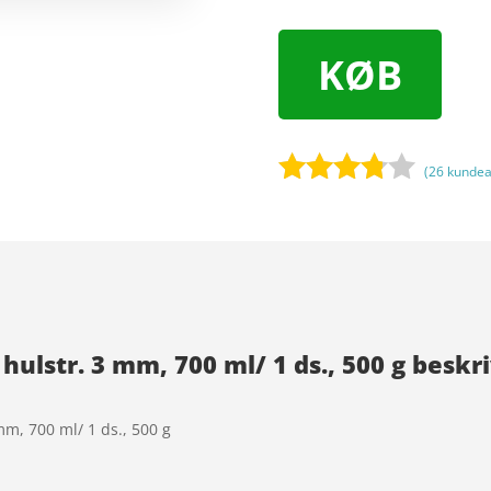
KØB
(
26
kundea
Bedømt
som
3.7
ud
af 5
baseret
på
hulstr. 3 mm, 700 ml/ 1 ds., 500 g beskri
kundebed
ømmels
er
mm, 700 ml/ 1 ds., 500 g