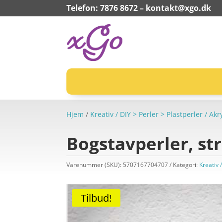
Telefon: 7876 8672 –
kontakt@xgo.dk
Hjem
/
Kreativ / DIY > Perler > Plastperler / Akr
Bogstavperler, str
Varenummer (SKU):
5707167704707
Kategori:
Kreativ 
Tilbud!