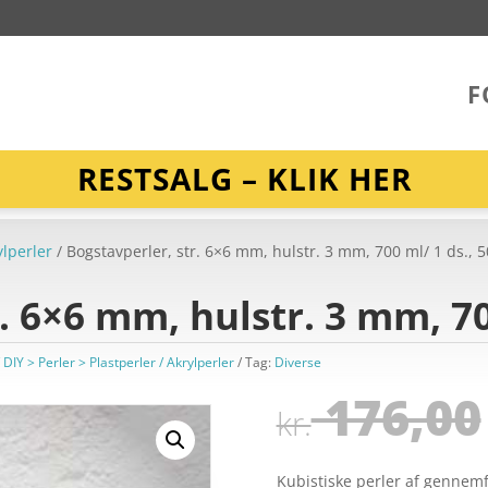
F
RESTSALG – KLIK HER
ylperler
/ Bogstavperler, str. 6×6 mm, hulstr. 3 mm, 700 ml/ 1 ds., 5
. 6×6 mm, hulstr. 3 mm, 70
/ DIY > Perler > Plastperler / Akrylperler
Tag:
Diverse
176,00
kr.
Kubistiske perler af gennemf