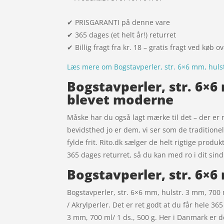
✔ PRISGARANTI på denne vare
✔ 365 dages (et helt år!) returret
✔ Billig fragt fra kr. 18 – gratis fragt ved køb o
Læs mere om Bogstavperler, str. 6×6 mm, hulst
Bogstavperler, str. 6×6 
blevet moderne
Måske har du også lagt mærke til det – der er 
bevidsthed jo er dem, vi ser som de traditione
fylde frit. Rito.dk sælger de helt rigtige produk
365 dages returret, så du kan med ro i dit sind
Bogstavperler, str. 6×6
Bogstavperler, str. 6×6 mm, hulstr. 3 mm, 700 ml
/ Akrylperler. Det er ret godt at du får hele 36
3 mm, 700 ml/ 1 ds., 500 g. Her i Danmark er 