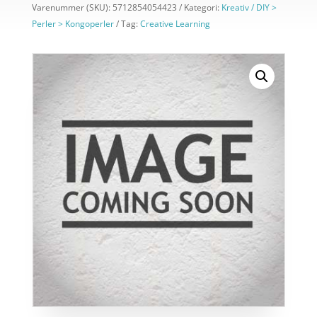
Varenummer (SKU):
5712854054423
Kategori:
Kreativ / DIY >
Perler > Kongoperler
Tag:
Creative Learning