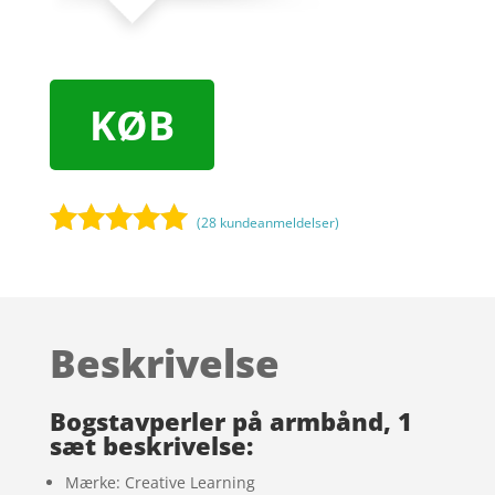
KØB
(
28
kundeanmeldelser)
Bedømt
som
4.9
ud af 5
baseret på
Beskrivelse
kundebedøm
melser
Bogstavperler på armbånd, 1
sæt beskrivelse:
Mærke: Creative Learning