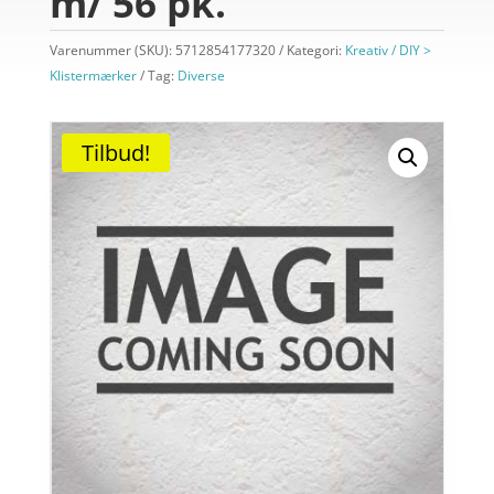
m/ 56 pk.
Varenummer (SKU):
5712854177320
Kategori:
Kreativ / DIY >
Klistermærker
Tag:
Diverse
Tilbud!