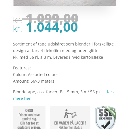
Den
1.099,00
kr.
oprinde
Den
1.044,00
pris
kr.
aktuell
var:
pris
kr. 1.09
er:
Sortiment af tape udskåret som blonder i forskellige
kr. 1.04
design af farvet dekofilm med og uden glitter
Pk. med 56 rl. a 3 m. Leveres i hvid kartonæske
Features:
Colour: Assorted colors
Amount: 56×3 meters
Blondetape, ass. farver, B: 15 mm, 3 m/ 56 pk. …
læs
mere her