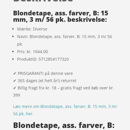
kundebed
ømmels
Blondetape, ass. farver, B: 15
er
mm, 3 m/ 56 pk. beskrivelse:
Mærke: Diverse
Navn: Blondetape, ass. farver, B: 15 mm, 3 m/ 56
pk.
Pris: kr. 1044.00
ProduktID: 5712854177320
✔ PRISGARANTI på denne vare
✔ 365 dages (et helt år!) returret
✔ Billig fragt fra kr. 18 – gratis fragt ved køb over kr.
399
Læs mere om Blondetape, ass. farver, B: 15 mm, 3 m/
56 pk. her
.
Blondetape, ass. farver, B: