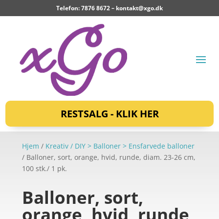
Telefon: 7876 8672 –
kontakt@xgo.dk
RESTSALG - KLIK HER
Hjem
/
Kreativ / DIY > Balloner > Ensfarvede balloner
/ Balloner, sort, orange, hvid, runde, diam. 23-26 cm,
100 stk./ 1 pk.
Balloner, sort,
orange, hvid, runde,