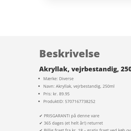
Beskrivelse
Akryllak, vejrbestandig, 25
Mærke: Diverse
Navn: Akryllak, vejrbestandig, 250ml
Pris: kr. 89.95
ProduktID: 5707167738252
✔ PRISGARANTI på denne vare
✔ 365 dages (et helt år!) returret
✔ Billig fragt fra kr. 18 – gratis fragt ved køb o