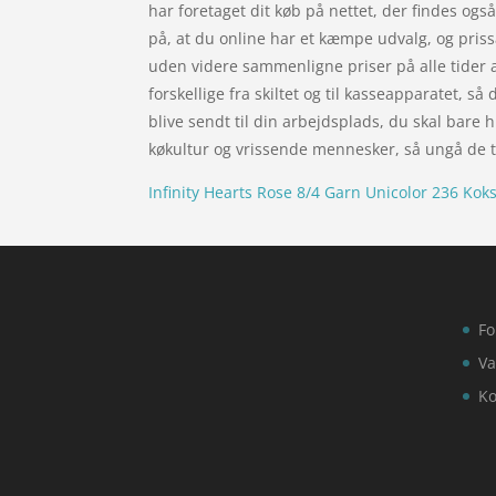
har foretaget dit køb på nettet, der findes og
på, at du online har et kæmpe udvalg, og pris
uden videre sammenligne priser på alle tider af
forskellige fra skiltet og til kasseapparatet, s
blive sendt til din arbejdsplads, du skal bare
køkultur og vrissende mennesker, så ungå de træ
Infinity Hearts Rose 8/4 Garn Unicolor 236 Kok
Fo
Va
Ko