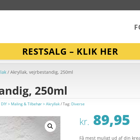
F
RESTSALG – KLIK HER
llak
/ Akryllak, vejrbestandig, 250ml
tandig, 250ml
/ DIY > Maling & Tilbehør > Akryllak
Tag:
Diverse
89,95
kr.
Få mest muligt ud af din kre