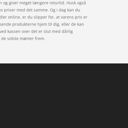
en og giver meget længere returtid. Husk også
ops priser med det samme. Og i dag kan du
er online, er du slipper for, at varens pris er
n sende produkterne hjem til dig, eller de kan
 ved kassen over det er slut med dårlig
e de sidste mønter frem.