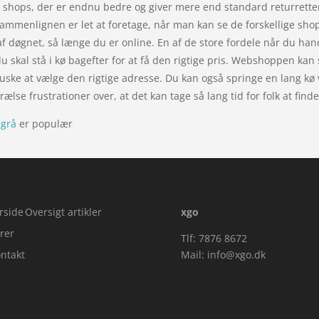
så shops, der er endnu bedre og giver mere end standard returrett
sammenlignen er let at foretage, når man kan se de forskellige sh
 døgnet, så længe du er online. En af de store fordele når du handl
å du skal stå i kø bagefter for at få den rigtige pris. Webshoppen ka
 huske at vælge den rigtige adresse. Du kan også springe en lang kø
lse frustrationer over, at det kan tage så lang tid for folk at find
sgrå
er populær
rside
Oversigt artikler
xgo
rer
Tlf: 7876 8672
ntakt
Mail:
info@xgo.dk