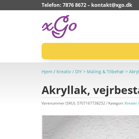
Telefon: 7876 8672 –
kontakt@xgo.dk
Hjem
/
Kreativ / DIY > Maling & Tilbehør > Akry
Akryllak, vejrbes
Varenummer (SKU):
5707167738252
Kategori:
Kreativ 