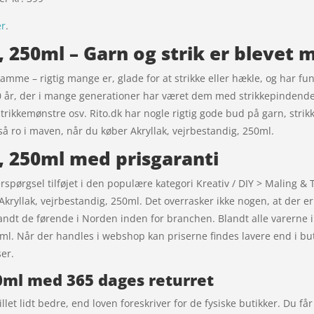
er
.
, 250ml – Garn og strik er blevet
 samme – rigtig mange er, glade for at strikke eller hækle, og har fu
60 år, der i mange generationer har været dem med strikkepindend
trikkemønstre osv. Rito.dk har nogle rigtig gode bud på garn, strikk
gså ro i maven, når du køber Akryllak, vejrbestandig, 250ml.
, 250ml med prisgaranti
erspørgsel tilføjet i den populære kategori Kreativ / DIY > Maling & T
Akryllak, vejrbestandig, 250ml. Det overrasker ikke nogen, at der e
andt de førende i Norden inden for branchen. Blandt alle varerne 
0ml. Når der handles i webshop kan priserne findes lavere end i but
er.
50ml med 365 dages returret
let lidt bedre, end loven foreskriver for de fysiske butikker. Du få