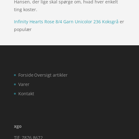
Hansen, der lige skal spørge om, hvad hver enkelt
ting koster.
Infinity Hearts Rose 8/4 Garn Unicolor 236 Koksgrå
er
populær
Forside
Oversigt artikler
Varer
Kontakt
xgo
Tlf: 7876 8672