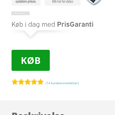
KØB
(
14
kundeanmeldelser)
Bedømt
som
4.8
ud af 5
baseret på