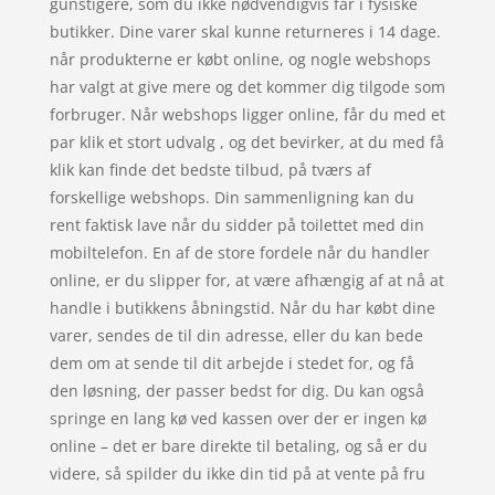
gunstigere, som du ikke nødvendigvis får i fysiske
butikker. Dine varer skal kunne returneres i 14 dage.
når produkterne er købt online, og nogle webshops
har valgt at give mere og det kommer dig tilgode som
forbruger. Når webshops ligger online, får du med et
par klik et stort udvalg , og det bevirker, at du med få
klik kan finde det bedste tilbud, på tværs af
forskellige webshops. Din sammenligning kan du
rent faktisk lave når du sidder på toilettet med din
mobiltelefon. En af de store fordele når du handler
online, er du slipper for, at være afhængig af at nå at
handle i butikkens åbningstid. Når du har købt dine
varer, sendes de til din adresse, eller du kan bede
dem om at sende til dit arbejde i stedet for, og få
den løsning, der passer bedst for dig. Du kan også
springe en lang kø ved kassen over der er ingen kø
online – det er bare direkte til betaling, og så er du
videre, så spilder du ikke din tid på at vente på fru