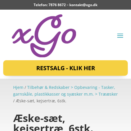
Telefon: 7876 8672 –
kontakt@xgo.dk
RESTSALG - KLIK HER
Hjem
/
Tilbehør & Redskaber > Opbevaring - Tasker,
garnskåle, plastikkasser og syæsker m.m. > Trææsker
/ Æske-sæt, kejsertræ, 6stk.
Æske-sæt,
kejsertræ, 6stk.