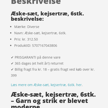
Beskrivelse
kundebedø
mmelser
Æske-sæt, kejsertræ, 6stk.
beskrivelse:
Mærke: Diverse
Navn: Æske-sæt, kejsertræ, 6stk.
Pris: kr. 312.50
ProduktID: 5707167043806
✔ PRISGARANTI på denne vare
✔ 365 dages (et helt år!) returret
✔ Billig fragt fra kr. 18 – gratis fragt ved køb over kr.
399
Læs mere om Æske-sæt, kejsertræ, 6stk. her
.
Æske-sæt, kejsertræ, 6stk.
– Garn og strik er blevet
moderne