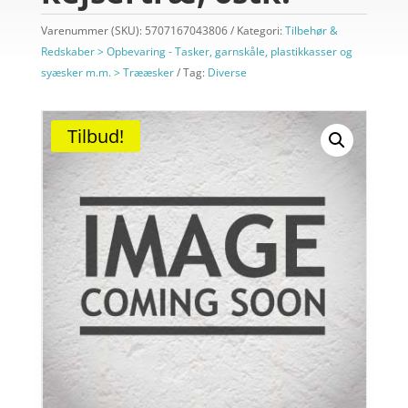
Varenummer (SKU):
5707167043806
Kategori:
Tilbehør &
Redskaber > Opbevaring - Tasker, garnskåle, plastikkasser og
syæsker m.m. > Trææsker
Tag:
Diverse
Tilbud!