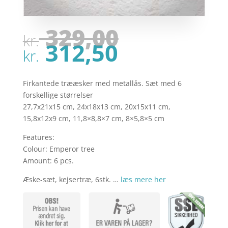
Den
329,00
kr.
oprindel
Den
312,50
pris
kr.
aktuelle
var:
pris
kr. 329,00
er:
Firkantede trææsker med metallås. Sæt med 6
kr. 312,50
forskellige størrelser
27,7x21x15 cm, 24x18x13 cm, 20x15x11 cm,
15,8x12x9 cm, 11,8×8,8×7 cm, 8×5,8×5 cm
Features:
Colour: Emperor tree
Amount: 6 pcs.
Æske-sæt, kejsertræ, 6stk. …
læs mere her